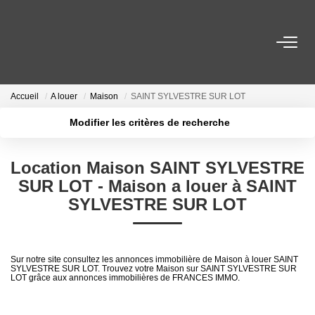
VENTES
Accueil
A louer
Maison
SAINT SYLVESTRE SUR LOT
LOCATIONS
Modifier les critères de recherche
Localisation
Type de transaction
Surface min
GESTION LOCATIVE
Location Maison SAINT SYLVESTRE
Type de bien
SUR LOT - Maison a louer à SAINT
Plus de critères
Budget max
ESTIMATION
SYLVESTRE SUR LOT
Créer une alerte
NOTRE AGENCE
Sur notre site consultez les annonces immobilière de Maison à louer SAINT
SYLVESTRE SUR LOT. Trouvez votre Maison sur SAINT SYLVESTRE SUR
LOT grâce aux annonces immobilières de FRANCES IMMO.
CONTACT