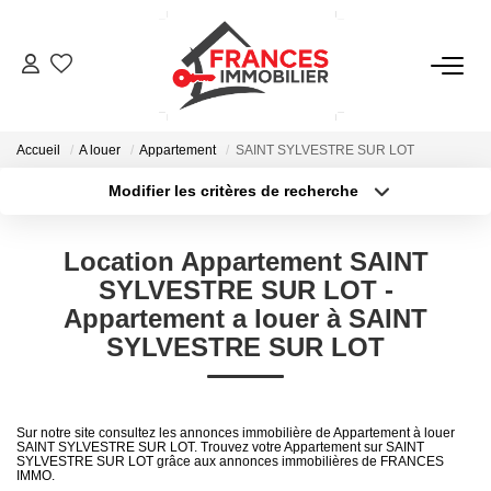
VENTES
Accueil
A louer
Appartement
SAINT SYLVESTRE SUR LOT
LOCATIONS
Modifier les critères de recherche
Type de transaction
Localisation
Acheter
Localisation
GESTION LOCATIVE
Location Appartement SAINT
Type de bien
Sélectionnez...
Surface min
SYLVESTRE SUR LOT -
ESTIMATION
Appartement a louer à SAINT
Plus de critères
Budget max
SYLVESTRE SUR LOT
NOTRE AGENCE
Créer une alerte
Sur notre site consultez les annonces immobilière de Appartement à louer
CONTACT
SAINT SYLVESTRE SUR LOT. Trouvez votre Appartement sur SAINT
SYLVESTRE SUR LOT grâce aux annonces immobilières de FRANCES
IMMO.