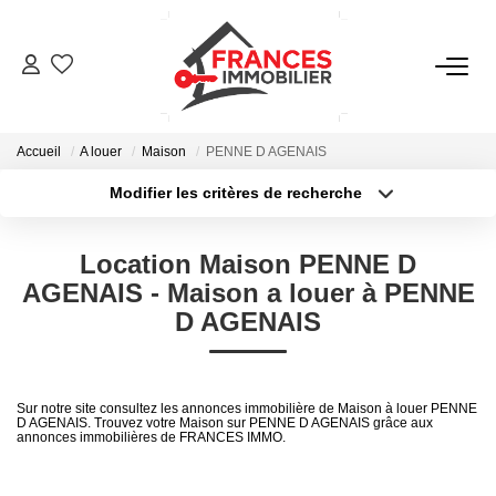
VENTES
Accueil
A louer
Maison
PENNE D AGENAIS
LOCATIONS
Modifier les critères de recherche
Type de transaction
Localisation
Acheter
Localisation
GESTION LOCATIVE
Location Maison PENNE D
Type de bien
Sélectionnez...
Surface min
AGENAIS - Maison a louer à PENNE
ESTIMATION
D AGENAIS
Plus de critères
Budget max
NOTRE AGENCE
Créer une alerte
Sur notre site consultez les annonces immobilière de Maison à louer PENNE
D AGENAIS. Trouvez votre Maison sur PENNE D AGENAIS grâce aux
annonces immobilières de FRANCES IMMO.
CONTACT