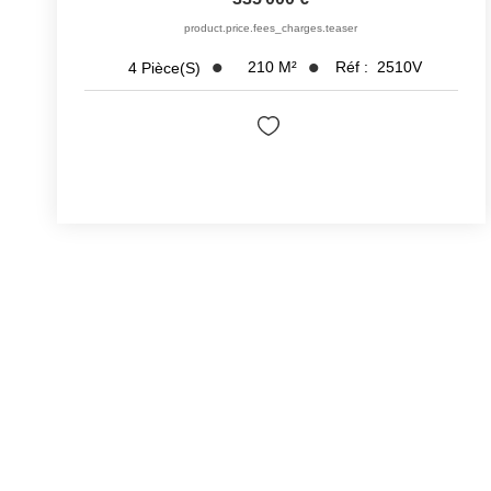
product.price.fees_charges.teaser
210
M²
Réf :
2510V
4
Pièce(s)