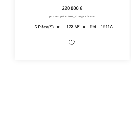
220 000 €
product.price.fees_charges.teaser
123
M²
Réf :
1911A
5
Pièce(s)