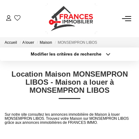
VENTES
Accueil
A louer
Maison
MONSEMPRON LIBOS
LOCATIONS
Modifier les critères de recherche
Type de transaction
Localisation
Acheter
Localisation
GESTION LOCATIVE
Location Maison MONSEMPRON
Type de bien
Sélectionnez...
Surface min
LIBOS - Maison a louer à
ESTIMATION
MONSEMPRON LIBOS
Plus de critères
Budget max
NOTRE AGENCE
Créer une alerte
Sur notre site consultez les annonces immobilière de Maison à louer
MONSEMPRON LIBOS. Trouvez votre Maison sur MONSEMPRON LIBOS
grâce aux annonces immobilières de FRANCES IMMO.
CONTACT