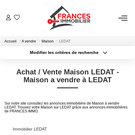
VENTES
Accueil
A vendre
Maison
LEDAT
LOCATIONS
Modifier les critères de recherche
Type de transaction
Localisation
Acheter
Localisation
GESTION LOCATIVE
Achat / Vente Maison LEDAT -
Type de bien
Sélectionnez...
Surface min
Maison a vendre à LEDAT
ESTIMATION
Plus de critères
Budget max
NOTRE AGENCE
Sur notre site consultez les annonces immobilière de Maison à vendre
LEDAT. Trouvez votre Maison sur LEDAT grâce aux annonces immobilières
Créer une alerte
de FRANCES IMMO.
CONTACT
Immobilier LEDAT