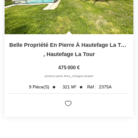
Belle Propriété En Pierre À Hautefage La Tour + Piscine
,
Hautefage La Tour
475 000 €
product.price.fees_charges.teaser
321
M²
Réf :
2375A
9
Pièce(s)