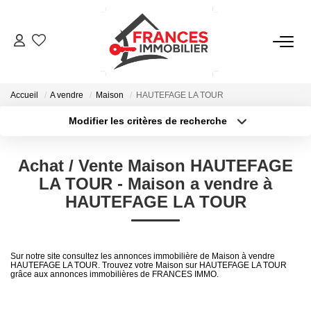
VENTES
Accueil
A vendre
Maison
HAUTEFAGE LA TOUR
LOCATIONS
Modifier les critères de recherche
Type de transaction
Localisation
Acheter
Localisation
GESTION LOCATIVE
Achat / Vente Maison HAUTEFAGE
Type de bien
Sélectionnez...
Surface min
LA TOUR - Maison a vendre à
ESTIMATION
HAUTEFAGE LA TOUR
Plus de critères
Budget max
NOTRE AGENCE
Créer une alerte
Sur notre site consultez les annonces immobilière de Maison à vendre
HAUTEFAGE LA TOUR. Trouvez votre Maison sur HAUTEFAGE LA TOUR
grâce aux annonces immobilières de FRANCES IMMO.
CONTACT