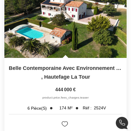
Belle Contemporaine Avec Environnement Privilégié
,
Hautefage La Tour
444 000 €
product.price.fees_charges.teaser
174
M²
Réf :
2524V
6
Pièce(s)