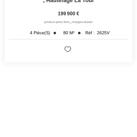
,
Hautefage La Tour
199 900 €
product.price.fees_charges.teaser
80
M²
Réf :
2625V
4
Pièce(s)