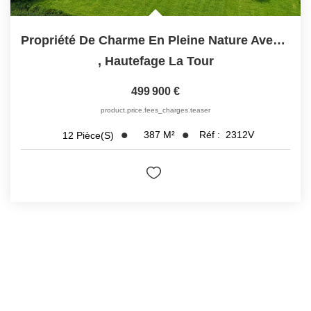
Propriété De Charme En Pleine Nature Avec Gîte Et...
,
Hautefage La Tour
499 900 €
product.price.fees_charges.teaser
387
M²
Réf :
2312V
12
Pièce(s)