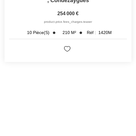
,
Condezaygues
254 000 €
product.price.fees_charges.teaser
210
M²
Réf :
1420M
10
Pièce(s)