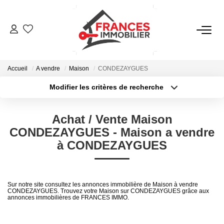
VENTES
Accueil
A vendre
Maison
CONDEZAYGUES
LOCATIONS
Modifier les critères de recherche
Type de transaction
Localisation
Acheter
Localisation
GESTION LOCATIVE
Achat / Vente Maison
Type de bien
Sélectionnez...
Surface min
CONDEZAYGUES - Maison a vendre
ESTIMATION
à CONDEZAYGUES
Plus de critères
Budget max
NOTRE AGENCE
Créer une alerte
Sur notre site consultez les annonces immobilière de Maison à vendre
CONDEZAYGUES. Trouvez votre Maison sur CONDEZAYGUES grâce aux
annonces immobilières de FRANCES IMMO.
CONTACT