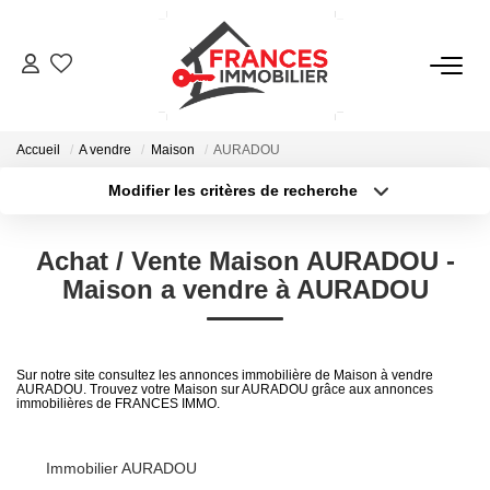
VENTES
Accueil
A vendre
Maison
AURADOU
LOCATIONS
Modifier les critères de recherche
Type de transaction
Localisation
Acheter
Localisation
GESTION LOCATIVE
Achat / Vente Maison AURADOU -
Type de bien
Sélectionnez...
Surface min
Maison a vendre à AURADOU
ESTIMATION
Plus de critères
Budget max
NOTRE AGENCE
Sur notre site consultez les annonces immobilière de Maison à vendre
AURADOU. Trouvez votre Maison sur AURADOU grâce aux annonces
Créer une alerte
immobilières de FRANCES IMMO.
CONTACT
Immobilier AURADOU