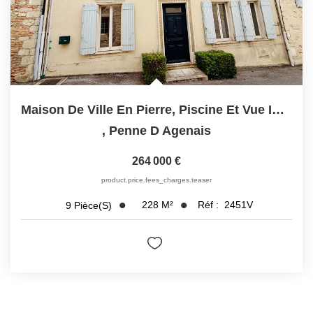
Maison De Ville En Pierre, Piscine Et Vue Imprenable
,
Penne D Agenais
264 000 €
product.price.fees_charges.teaser
228
M²
Réf :
2451V
9
Pièce(s)