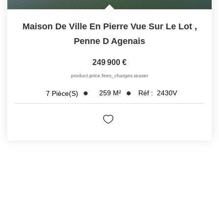
Maison De Ville En Pierre Vue Sur Le Lot
,
Penne D Agenais
249 900 €
product.price.fees_charges.teaser
259
M²
Réf :
2430V
7
Pièce(s)