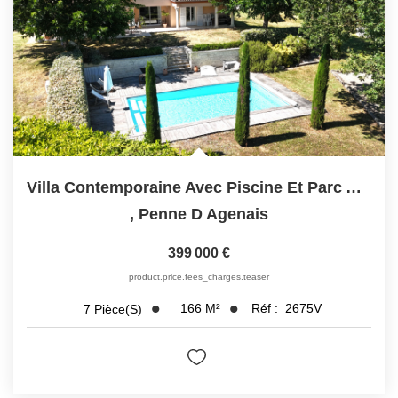
Villa Contemporaine Avec Piscine Et Parc Arboré
,
Penne D Agenais
399 000 €
product.price.fees_charges.teaser
166
M²
Réf :
2675V
7
Pièce(s)