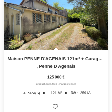
Maison PENNE D'AGENAIS 121m² + Garages (terrain 11 630m²)
,
Penne D Agenais
125 000 €
product.price.fees_charges.teaser
121
M²
Réf :
2591A
4
Pièce(s)