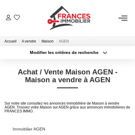
VENTES
Accueil
A vendre
Maison
AGEN
LOCATIONS
Modifier les critères de recherche
Type de transaction
Localisation
Acheter
Localisation
GESTION LOCATIVE
Achat / Vente Maison AGEN -
Type de bien
Sélectionnez...
Surface min
Maison a vendre à AGEN
ESTIMATION
Plus de critères
Budget max
NOTRE AGENCE
Sur notre site consultez les annonces immobilière de Maison à vendre
AGEN. Trouvez votre Maison sur AGEN grâce aux annonces immobilières de
Créer une alerte
FRANCES IMMO.
CONTACT
Immobilier AGEN