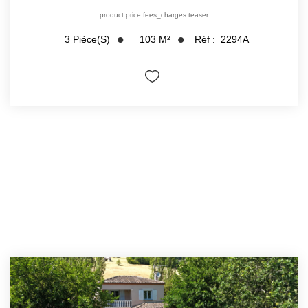
product.price.fees_charges.teaser
103
M²
Réf :
2294A
3
Pièce(s)