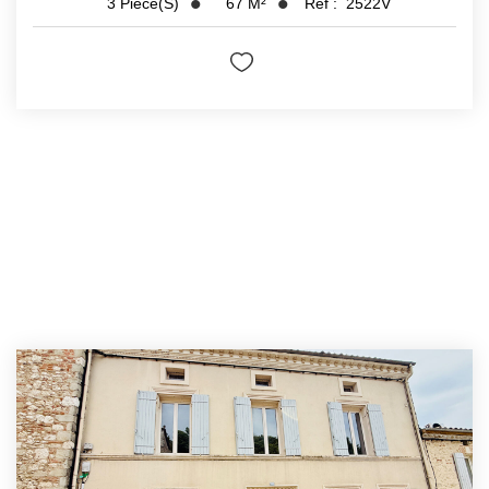
67
M²
Réf :
2522V
3
Pièce(s)