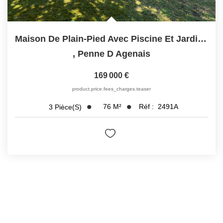
Maison De Plain-Pied Avec Piscine Et Jardin À...
,
Penne D Agenais
169 000 €
product.price.fees_charges.teaser
76
M²
Réf :
2491A
3
Pièce(s)