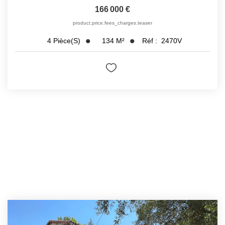
166 000 €
product.price.fees_charges.teaser
134
M²
Réf :
2470V
4
Pièce(s)