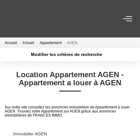
VENTES
Accueil
A louer
Appartement
AGEN
LOCATIONS
Modifier les critères de recherche
Localisation
Type de transaction
Surface min
GESTION LOCATIVE
Location Appartement AGEN -
Type de bien
Appartement a louer à AGEN
Plus de critères
Budget max
ESTIMATION
Créer une alerte
NOTRE AGENCE
Sur notre site consultez les annonces immobilière de Appartement à louer
AGEN. Trouvez votre Appartement sur AGEN grâce aux annonces
immobilières de FRANCES IMMO.
CONTACT
Immobilier AGEN