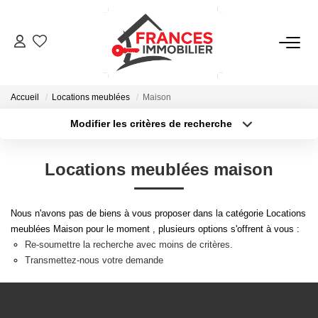
VENTES
Accueil
Locations meublées
Maison
LOCATIONS
Modifier les critères de recherche
Type de transaction
Localisation
Acheter
Localisation
GESTION LOCATIVE
Locations meublées maison
Type de bien
Sélectionnez...
Surface min
ESTIMATION
Nous n'avons pas de biens à vous proposer dans la catégorie Locations
Plus de critères
Budget max
meublées Maison pour le moment , plusieurs options s'offrent à vous :
NOTRE AGENCE
Re-soumettre la recherche avec moins de critères.
Créer une alerte
Transmettez-nous votre demande
CONTACT