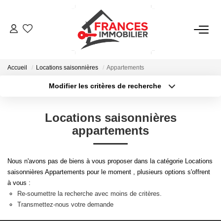
VENTES
Accueil
Locations saisonnières
Appartements
LOCATIONS
Modifier les critères de recherche
Type de transaction
Localisation
Acheter
Localisation
GESTION LOCATIVE
Locations saisonnières
Type de bien
Sélectionnez...
Surface min
appartements
ESTIMATION
Plus de critères
Budget max
Nous n'avons pas de biens à vous proposer dans la catégorie Locations
NOTRE AGENCE
saisonnières Appartements pour le moment , plusieurs options s'offrent
Créer une alerte
à vous :
Re-soumettre la recherche avec moins de critères.
CONTACT
Transmettez-nous votre demande