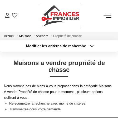
VENTES
Accueil
Maisons
A vendre
Propriété de chasse
LOCATIONS
Modifier les critères de recherche
Type de transaction
Localisation
Acheter
Localisation
GESTION LOCATIVE
Maisons a vendre propriété de
Type de bien
Sélectionnez...
Surface min
chasse
ESTIMATION
Plus de critères
Budget max
Nous n'avons pas de biens à vous proposer dans la catégorie Maisons
NOTRE AGENCE
A vendre Propriété de chasse pour le moment , plusieurs options
Créer une alerte
s'offrent à vous :
Re-soumettre la recherche avec moins de critères.
CONTACT
Transmettez-nous votre demande