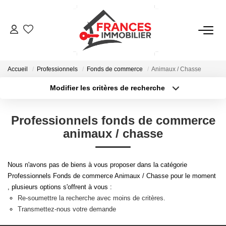
VENTES
Accueil
Professionnels
Fonds de commerce
Animaux / Chasse
LOCATIONS
Modifier les critères de recherche
Type de transaction
Localisation
Acheter
Localisation
GESTION LOCATIVE
Professionnels fonds de commerce
Type de bien
Sélectionnez...
Surface min
animaux / chasse
ESTIMATION
Plus de critères
Budget max
Nous n'avons pas de biens à vous proposer dans la catégorie
NOTRE AGENCE
Professionnels Fonds de commerce Animaux / Chasse pour le moment
Créer une alerte
, plusieurs options s'offrent à vous :
Re-soumettre la recherche avec moins de critères.
CONTACT
Transmettez-nous votre demande