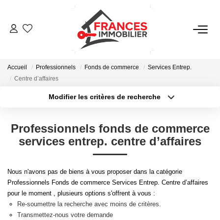
VENTES
Accueil
Professionnels
Fonds de commerce
Services Entrep.
LOCATIONS
Centre d’affaires
Modifier les critères de recherche
Type de transaction
Localisation
GESTION LOCATIVE
Acheter
Localisation
Professionnels fonds de commerce
Type de bien
ESTIMATION
Sélectionnez...
Surface min
services entrep. centre d’affaires
Plus de critères
Budget max
NOTRE AGENCE
Nous n'avons pas de biens à vous proposer dans la catégorie
Professionnels Fonds de commerce Services Entrep. Centre d’affaires
Créer une alerte
pour le moment , plusieurs options s'offrent à vous :
CONTACT
Re-soumettre la recherche avec moins de critères.
Transmettez-nous votre demande