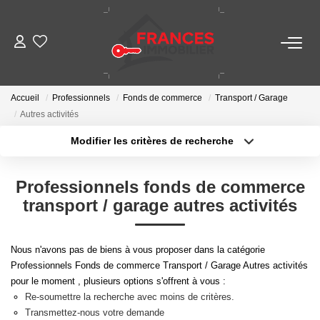
VENTES
Accueil
Professionnels
Fonds de commerce
Transport / Garage
LOCATIONS
Autres activités
Modifier les critères de recherche
GESTION LOCATIVE
Localisation
Type de transaction
Surface min
Professionnels fonds de commerce
Type de bien
ESTIMATION
transport / garage autres activités
Plus de critères
Budget max
NOTRE AGENCE
Créer une alerte
Nous n'avons pas de biens à vous proposer dans la catégorie
Professionnels Fonds de commerce Transport / Garage Autres activités
pour le moment , plusieurs options s'offrent à vous :
CONTACT
Re-soumettre la recherche avec moins de critères.
Transmettez-nous votre demande