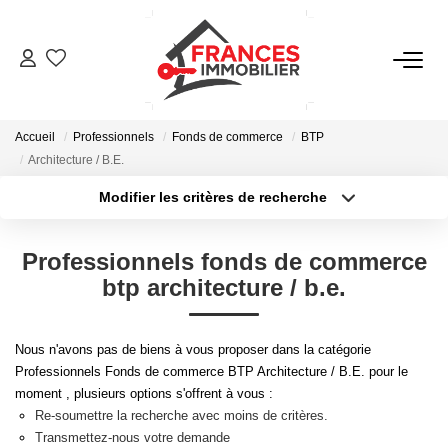
VENTES
Accueil
Professionnels
Fonds de commerce
BTP
LOCATIONS
Architecture / B.E.
Modifier les critères de recherche
Type de transaction
Localisation
GESTION LOCATIVE
Acheter
Localisation
Professionnels fonds de commerce
Type de bien
ESTIMATION
Sélectionnez...
Surface min
btp architecture / b.e.
Plus de critères
Budget max
NOTRE AGENCE
Nous n'avons pas de biens à vous proposer dans la catégorie
Professionnels Fonds de commerce BTP Architecture / B.E. pour le
Créer une alerte
moment , plusieurs options s'offrent à vous :
CONTACT
Re-soumettre la recherche avec moins de critères.
Transmettez-nous votre demande