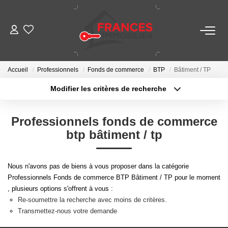
VENTES
Accueil
Professionnels
Fonds de commerce
BTP
Bâtiment / TP
LOCATIONS
Modifier les critères de recherche
Localisation
Type de transaction
Surface min
GESTION LOCATIVE
Professionnels fonds de commerce
Type de bien
btp bâtiment / tp
Plus de critères
Budget max
ESTIMATION
Créer une alerte
Nous n'avons pas de biens à vous proposer dans la catégorie
NOTRE AGENCE
Professionnels Fonds de commerce BTP Bâtiment / TP pour le moment
, plusieurs options s'offrent à vous :
Re-soumettre la recherche avec moins de critères.
CONTACT
Transmettez-nous votre demande