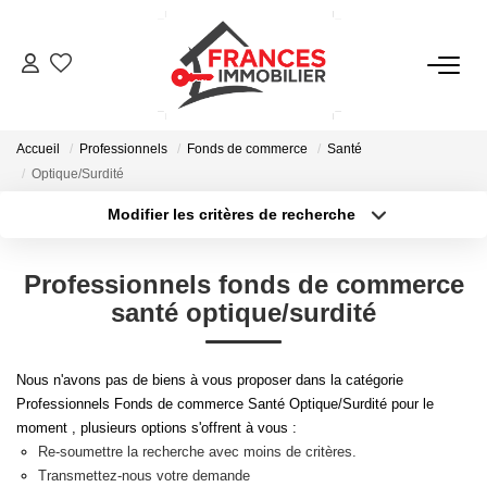
VENTES
Accueil
Professionnels
Fonds de commerce
Santé
LOCATIONS
Optique/Surdité
Modifier les critères de recherche
Type de transaction
Localisation
GESTION LOCATIVE
Acheter
Localisation
Professionnels fonds de commerce
Type de bien
ESTIMATION
Sélectionnez...
Surface min
santé optique/surdité
Plus de critères
Budget max
NOTRE AGENCE
Nous n'avons pas de biens à vous proposer dans la catégorie
Professionnels Fonds de commerce Santé Optique/Surdité pour le
Créer une alerte
moment , plusieurs options s'offrent à vous :
CONTACT
Re-soumettre la recherche avec moins de critères.
Transmettez-nous votre demande