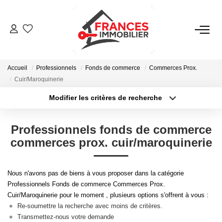
VENTES
Accueil
Professionnels
Fonds de commerce
Commerces Prox.
LOCATIONS
Cuir/Maroquinerie
Modifier les critères de recherche
Type de transaction
Localisation
GESTION LOCATIVE
Acheter
Localisation
Professionnels fonds de commerce
Type de bien
ESTIMATION
Sélectionnez...
Surface min
commerces prox. cuir/maroquinerie
Plus de critères
Budget max
NOTRE AGENCE
Nous n'avons pas de biens à vous proposer dans la catégorie
Professionnels Fonds de commerce Commerces Prox.
Créer une alerte
Cuir/Maroquinerie pour le moment , plusieurs options s'offrent à vous :
CONTACT
Re-soumettre la recherche avec moins de critères.
Transmettez-nous votre demande