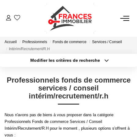
VENTES
Accueil
Professionnels
Fonds de commerce
Services / Conseil
LOCATIONS
Intérim/Recrutement/R.H
Modifier les critères de recherche
Type de transaction
Localisation
GESTION LOCATIVE
Acheter
Localisation
Professionnels fonds de commerce
Type de bien
ESTIMATION
Sélectionnez...
Surface min
services / conseil
intérim/recrutement/r.h
Plus de critères
Budget max
NOTRE AGENCE
Nous n'avons pas de biens à vous proposer dans la catégorie
Créer une alerte
Professionnels Fonds de commerce Services / Conseil
CONTACT
Intérim/Recrutement/R.H pour le moment , plusieurs options s'offrent à
vous :