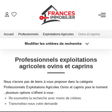
VENTES
Accueil
Professionnels
Exploitations Agricoles
Ovins et caprins
LOCATIONS
Modifier les critères de recherche
Type de transaction
Localisation
Acheter
Localisation
GESTION LOCATIVE
Professionnels exploitations
Type de bien
Sélectionnez...
Surface min
agricoles ovins et caprins
ESTIMATION
Plus de critères
Budget max
Nous n'avons pas de biens à vous proposer dans la catégorie
NOTRE AGENCE
Professionnels Exploitations Agricoles Ovins et caprins pour le moment
Créer une alerte
, plusieurs options s'offrent à vous :
Re-soumettre la recherche avec moins de critères.
CONTACT
Transmettez-nous votre demande