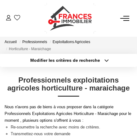
VENTES
Accueil
Professionnels
Exploitations Agricoles
LOCATIONS
Horticulture - Maraichage
Modifier les critères de recherche
Type de transaction
Localisation
GESTION LOCATIVE
Acheter
Localisation
Professionnels exploitations
Type de bien
ESTIMATION
Sélectionnez...
Surface min
agricoles horticulture - maraichage
Plus de critères
Budget max
NOTRE AGENCE
Nous n'avons pas de biens à vous proposer dans la catégorie
Professionnels Exploitations Agricoles Horticulture - Maraichage pour le
Créer une alerte
moment , plusieurs options s'offrent à vous :
CONTACT
Re-soumettre la recherche avec moins de critères.
Transmettez-nous votre demande