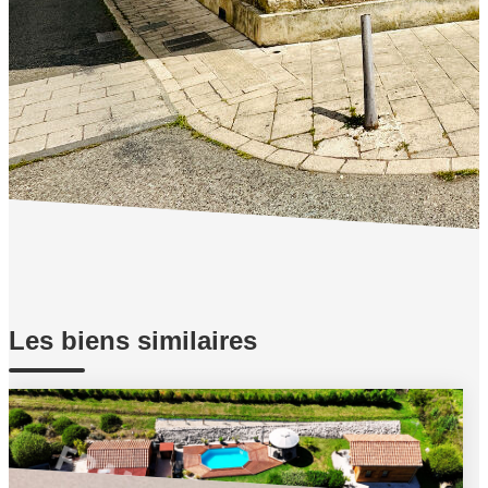
« Les informations recueillies sur ce formulaire sont enregistrées dans un fichier
informatisé par FRANCES IMMO pour gérer votre demande de contact. Elles sont
conservées pour la durée nécessaire à la gestion de la relation client dans le respect des
prescriptions légales applicables et sont destinées à nos conseillers Conformément à la
loi « informatique et libertés », vous pouvez exercer votre droit d'accès aux données
vous concernant et les faire rectifier en contactant FRANCES IMMO agence@frances-
immobilier.fr. Nous vous informons de l'existence de la liste d'opposition au démarchage
téléphonique « Bloctel », sur laquelle vous pouvez vous inscrire ici :
https://www.bloctel.gouv.fr/
»
Les biens similaires