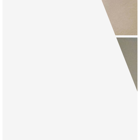
Maison proche commodités à pied
,
Saint sylvestre sur lot
205 000 €
product.price.fees_included
|
192 000 €
|
product.price.fees_included
product.price.fees_charges.full
106
m²
Réf :
2260V
5
pièce(s)