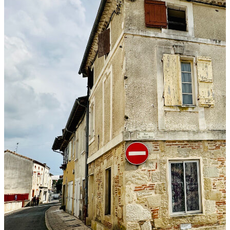
vous sur
https://www.georisques.gouv.fr/
Nous contacter
1, rue des Lilas - Avenue de Fumel
47140
Saint Sylvestre sur Lot
Nous écrire
Voir le numéro