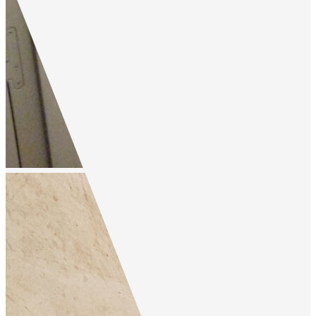
,
Penne d agenais
125 000 €
product.price.fees_included
|
116 250 €
|
product.price.fees_included
product.price.fees_charges.full
121
m²
Réf :
2591A
4
pièce(s)