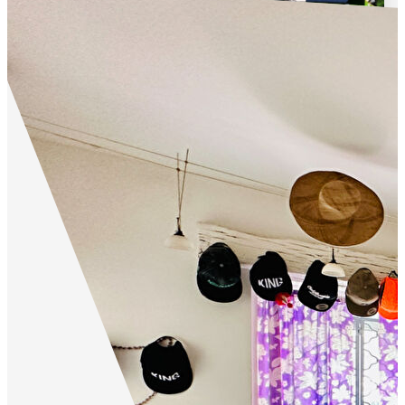
Ensemble de 3 chalets en bois, site de villégiature avec...
,
Dausse
419 000 €
product.price.fees_included
|
400 000 €
|
product.price.fees_included
product.price.fees_charges.full
112
m²
Réf :
2398V
9
pièce(s)