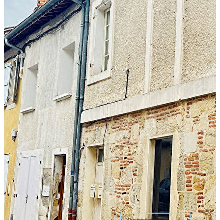
lots sur 3 niveaux avec cave en sous sol .
Il comprend :
- au rez de chaussée : un appartement T1 bis de 29m² refait il y a
4 ans avec cuisine équipée avec accès à la cave , loué 360€
- au 1er étage : un appartement T2 de 30.81m² composé d'un
séjour-cuisine, une chambre, une salle d'eau avec WC , un cellier
loué 306€
- au 2ème étage : un appartement T2 bis de 35.71m² composé
d'une entrée, séjour-cuisine, une chambre, une mezzanine, une
salle d'eau avec WC , un cellier, loué 346€
Atouts : l'ensemble des lots permet un revenu locatif mensuel de
1012€; la toiture va être entièrement refaite.
Nos honoraires
Nous contacter
Diagnostics énergétiques