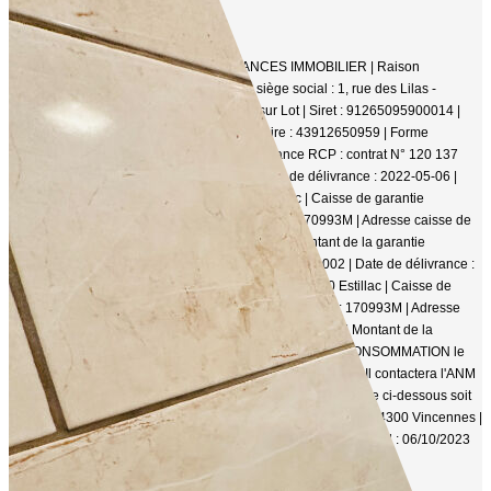
Mentions légales
Affichage des informations légales : FRANCES IMMOBILIER | Raison
sociale : INTUITIV IMMOBILIER | Adresse siège social : 1, rue des Lilas -
Avenue de Fumel - 47140 Saint Sylvestre sur Lot | Siret : 91265095900014 |
RCS : Agen | Numero TVA Intracommunautaire : 43912650959 | Forme
juridique : SAS | Capital social : 1 500 | Assurance RCP : contrat N° 120 137
405 |
Carte T : CPI47032022000000002 | Date de délivrance : 2022-05-06 |
Lieu de délivrance : 49 Rte d'Agen 47310 Estillac | Caisse de garantie
financière : GALIAN. | N° de caisse de garantie : 170993M | Adresse caisse de
garantie : TSA 20035- 75801 Paris CEDEX 08 | Montant de la garantie
financière : 120 000 | Carte G : CPI47032022000000002 | Date de délivrance :
2022-05-06 | Lieu de délivrance : 49 Rte d'Agen 47310 Estillac | Caisse de
garantie financière : GALIAN | N° de caisse de garantie : 170993M | Adresse
caisse de garantie : TSA 20035- 75801 Paris CEDEX 08 | Montant de la
garantie financière : 280 000 | Nom du médiateur : ANM CONSOMMATION le
Consommateur pourra recourir gratuitement à la médiation. Il contactera l'ANM
CONSOMMATION soit par courrier en écrivant à notre adresse ci-dessous soit
par notre site web | Adresse du médiateur : 2 Rue de Colmar 94300 Vincennes |
Adresse du site :
www.anmconso.com
| Date d'obtention du label : 06/10/2023
Entreprise juridiquement et financièrement indépendante