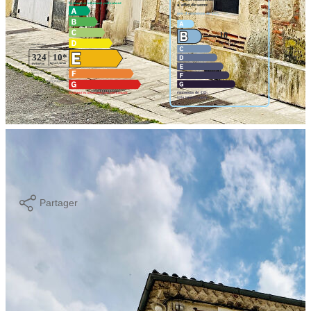
Montant estimé des dépenses annuelles d'énergie pour un usage
standard entre 610€ et 880€. Pour la date de référence 01/01/2021
Imprimer
Partager
Nos honoraires
Ce bien est soumis à un diagnostic ERP (État des
Risques et Pollutions). Pour en savoir plus, rendez-