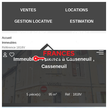
VENTES
LOCATIONS
GESTION LOCATIVE
ESTIMATION
NOTRE AGENCE
CONTACT
VENTES
Accueil
Immeubles
Référence 1818V
LOCATIONS
Immeuble en pierres à Casseneuil
,
GESTION LOCATIVE
Casseneuil
ESTIMATION
Vendu
NOTRE AGENCE
5
pièce(s)
•
95
m²
•
Réf : 1818V