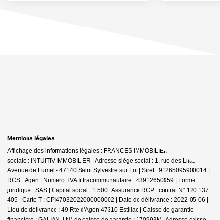
Mentions légales
Affichage des informations légales : FRANCES IMMOBILIER | Raison
sociale : INTUITIV IMMOBILIER | Adresse siège social : 1, rue des Lilas -
Avenue de Fumel - 47140 Saint Sylvestre sur Lot | Siret : 91265095900014 |
RCS : Agen | Numero TVA Intracommunautaire : 43912650959 | Forme
juridique : SAS | Capital social : 1 500 | Assurance RCP : contrat N° 120 137
405 |
Carte T : CPI47032022000000002 | Date de délivrance : 2022-05-06 |
Lieu de délivrance : 49 Rte d'Agen 47310 Estillac | Caisse de garantie
financière : GALIAN. | N° de caisse de garantie : 170993M | Adresse caisse