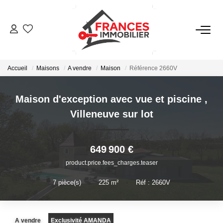
VENTES
Accueil
Maisons
A vendre
Maison
Référence 2660V
LOCATIONS
Maison d'exception avec vue et piscine
,
GESTION LOCATIVE
Villeneuve sur lot
ESTIMATION
649 900 €
product.price.fees_charges.teaser
NOTRE AGENCE
7
pièce(s)
•
225
m²
•
Réf : 2660V
CONTACT
A vendre
Exclusivité AMANDA