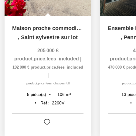
Maison proche commodités à pied
,
Saint sylvestre sur lot
,
Penn
205 000 €
4
product.price.fees_included
|
product.pr
192 000 €
product.price.fees_included
470 000 €
prod
|
product.price.fees_charges.full
product.pr
106
m²
5
pièce(s)
13
pièc
Réf :
2260V