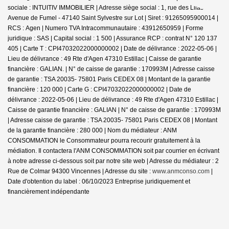
sociale : INTUITIV IMMOBILIER | Adresse siège social : 1, rue des Lilas -
Avenue de Fumel - 47140 Saint Sylvestre sur Lot | Siret : 91265095900014 |
RCS : Agen | Numero TVA Intracommunautaire : 43912650959 | Forme
juridique : SAS | Capital social : 1 500 | Assurance RCP : contrat N° 120 137
405 |
Carte T : CPI47032022000000002 | Date de délivrance : 2022-05-06 |
Lieu de délivrance : 49 Rte d'Agen 47310 Estillac | Caisse de garantie
financière : GALIAN. | N° de caisse de garantie : 170993M | Adresse caisse
de garantie : TSA 20035- 75801 Paris CEDEX 08 | Montant de la garantie
financière : 120 000 | Carte G : CPI47032022000000002 | Date de
délivrance : 2022-05-06 | Lieu de délivrance : 49 Rte d'Agen 47310 Estillac |
Caisse de garantie financière : GALIAN | N° de caisse de garantie : 170993M
| Adresse caisse de garantie : TSA 20035- 75801 Paris CEDEX 08 | Montant
de la garantie financière : 280 000 | Nom du médiateur : ANM
CONSOMMATION le Consommateur pourra recourir gratuitement à la
médiation. Il contactera l'ANM CONSOMMATION soit par courrier en écrivant
à notre adresse ci-dessous soit par notre site web | Adresse du médiateur : 2
Rue de Colmar 94300 Vincennes | Adresse du site :
www.anmconso.com
|
Date d'obtention du label : 06/10/2023
Entreprise juridiquement et
financièrement indépendante