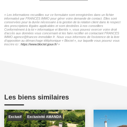
« Les informations recueillies sur ce formulaire sont enregistrées dans un fichier
informatisé par FRANCES IMMO pour gérer votre demande de contact. Elles sont
conservées pour la durée nécessaire à la gestion de la relation client dans le respect
des prescriptions légales applicables et sont destinées à nos conseillers
Conformément à la loi « informatique et libertés », vous pouvez exercer votre droit
d'accès aux données vous concernant et les faire rectifier en contactant FRANCES
IMMO agence@frances-immobilier.fr. Nous vous informons de l'existence de la liste
d'opposition au démarchage téléphonique « Bloctel », sur laquelle vous pouvez vous
inscrire ici :
https://www.bloctel.gouv.fr/
»
Les biens similaires
Exclusif
Exclusivité AMANDA