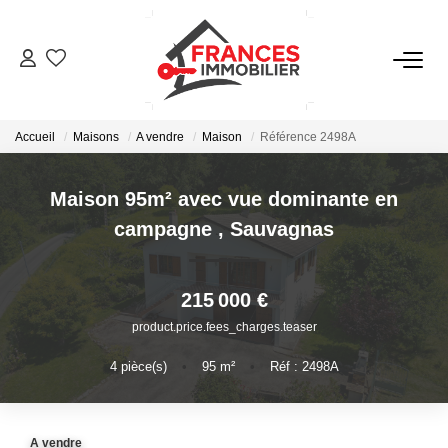
VENTES
Accueil
Maisons
A vendre
Maison
Référence 2498A
LOCATIONS
Maison 95m² avec vue dominante en
GESTION LOCATIVE
campagne
,
Sauvagnas
ESTIMATION
215 000 €
product.price.fees_charges.teaser
NOTRE AGENCE
4
pièce(s)
•
95
m²
•
Réf : 2498A
CONTACT
A vendre