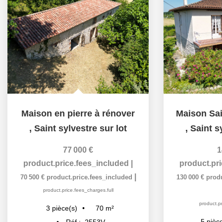
Maison en pierre à rénover
,
Saint sylvestre sur lot
,
Saint s
77 000 €
1
product.price.fees_included
|
product.pr
|
70 500 €
product.price.fees_included
130 000 €
prod
product.price.fees_charges.full
product.pr
70
m²
3
pièce(s)
5
pièc
Réf :
2553V