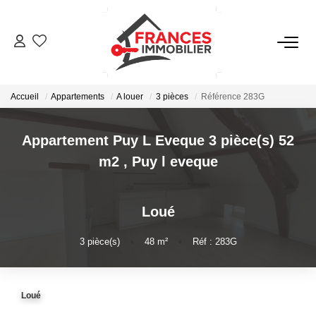
VENTES
Accueil
Appartements
A louer
3 pièces
Référence 283G
LOCATIONS
Appartement Puy L Eveque 3 pièce(s) 52
GESTION LOCATIVE
m2
,
Puy l eveque
ESTIMATION
Loué
NOTRE AGENCE
3
pièce(s)
•
48
m²
•
Réf : 283G
CONTACT
Loué