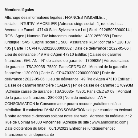
Mentions légales
Affichage des informations légales : FRANCES IMMOBILIER | Raison
sociale : INTUITIV IMMOBILIER | Adresse siège social : 1, rue des Lilas -
Avenue de Fumel - 47140 Saint Sylvestre sur Lot | Siret : 91265095900014 |
RCS : Agen | Numero TVA Intracommunautaire : 43912650959 | Forme
juridique : SAS | Capital social : 1 500 | Assurance RCP : contrat N° 120 137
405 |
Carte T : CPI47032022000000002 | Date de délivrance : 2022-05-06 |
Lieu de délivrance : 49 Rte d'Agen 47310 Estillac | Caisse de garantie
financière : GALIAN. | N° de caisse de garantie : 170993M | Adresse caisse
de garantie : TSA 20035- 75801 Paris CEDEX 08 | Montant de la garantie
financière : 120 000 | Carte G : CPI47032022000000002 | Date de
délivrance : 2022-05-06 | Lieu de délivrance : 49 Rte d'Agen 47310 Estillac |
Caisse de garantie financière : GALIAN | N° de caisse de garantie : 170993M
| Adresse caisse de garantie : TSA 20035- 75801 Paris CEDEX 08 | Montant
de la garantie financière : 280 000 | Nom du médiateur : ANM
CONSOMMATION le Consommateur pourra recourir gratuitement à la
médiation. Il contactera l'ANM CONSOMMATION soit par courrier en écrivant
à notre adresse ci-dessous soit par notre site web | Adresse du médiateur : 2
Rue de Colmar 94300 Vincennes | Adresse du site :
www.anmconso.com
|
Date d'obtention du label : 06/10/2023
Entreprise juridiquement et
financièrement indépendante