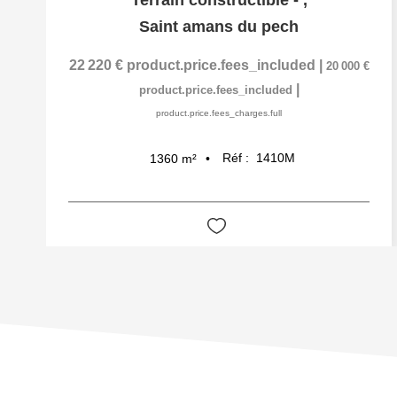
Terrain constructible -
,
Saint amans du pech
22 220 €
product.price.fees_included
|
20 000 €
|
product.price.fees_included
product.price.fees_charges.full
Réf :
1410M
1360
m²