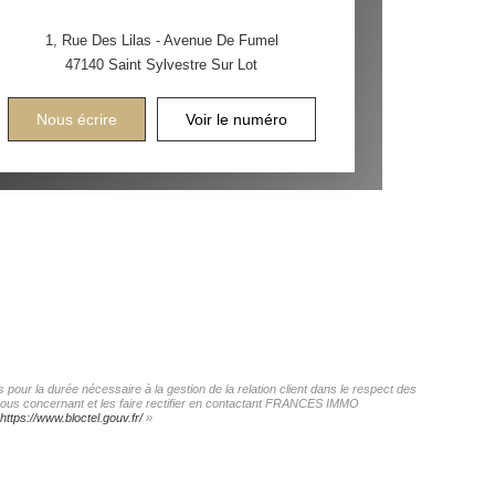
1, Rue Des Lilas - Avenue De Fumel
47140
Saint Sylvestre Sur Lot
Nous écrire
Voir le numéro
our la durée nécessaire à la gestion de la relation client dans le respect des
s vous concernant et les faire rectifier en contactant FRANCES IMMO
https://www.bloctel.gouv.fr/
»