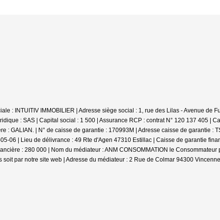
e : INTUITIV IMMOBILIER | Adresse siège social : 1, rue des Lilas - Avenue de Fum
ique : SAS | Capital social : 1 500 | Assurance RCP : contrat N° 120 137 405 |
Ca
ière : GALIAN. | N° de caisse de garantie : 170993M | Adresse caisse de garantie :
-06 | Lieu de délivrance : 49 Rte d'Agen 47310 Estillac | Caisse de garantie fina
inancière : 280 000 | Nom du médiateur : ANM CONSOMMATION le Consommateur pourr
soit par notre site web | Adresse du médiateur : 2 Rue de Colmar 94300 Vincennes