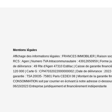
Mentions légales
Affichage des informations légales : FRANCES IMMOBILIER | Raison social
RCS : Agen | Numero TVA Intracommunautaire : 43912650959 | Forme jurid
de délivrance : 49 Rte d'Agen 47310 Estillac | Caisse de garantie financ
120 000 | Carte G : CPI47032022000000002 | Date de délivrance : 2022-05
garantie : TSA 20035- 75801 Paris CEDEX 08 | Montant de la garantie f
CONSOMMATION soit par courrier en écrivant à notre adresse ci-dessous 
06/10/2023
Entreprise juridiquement et financièrement indépendante