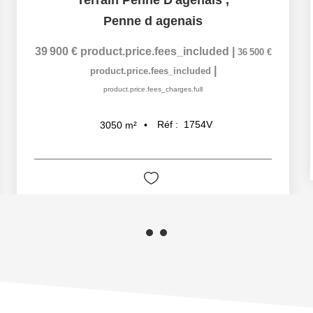
Terrain Penne D'agenais
,
Penne d agenais
39 900 €
product.price.fees_included
|
36 500 €
|
product.price.fees_included
product.price.fees_charges.full
Réf :
1754V
3050
m²