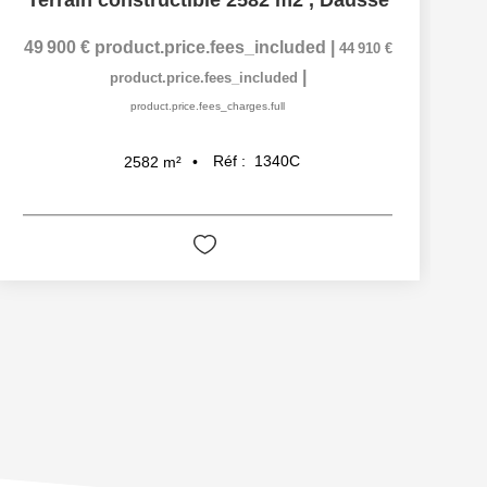
Terrain constructible 2582 m2
,
Dausse
49 900 €
product.price.fees_included
|
44 910 €
|
product.price.fees_included
product.price.fees_charges.full
Réf :
1340C
2582
m²