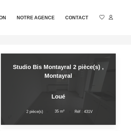
ION
NOTRE AGENCE
CONTACT
Studio Bis Montayral 2 pièce(s)
,
Montayral
Loué
35
m²
2
pièce(s)
Réf :
431V