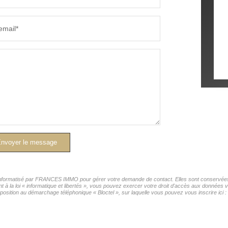
email*
nvoyer le message
r informatisé par FRANCES IMMO pour gérer votre demande de contact. Elles sont conservées p
nt à la loi « informatique et libertés », vous pouvez exercer votre droit d'accès aux donnée
position au démarchage téléphonique « Bloctel », sur laquelle vous pouvez vous inscrire ici :