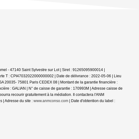
el - 47140 Saint Sylvestre sur Lot | Siret : 91265095900014 |
rte T : CPI47032022000000002 | Date de délivrance : 2022-05-06 | Lieu
 TSA 20035- 75801 Paris CEDEX 08 | Montant de la garantie financière :
ncière : GALIAN | N° de caisse de garantie : 170993M | Adresse caisse de
a recourir gratuitement à la médiation. Il contactera l'ANM
 | Adresse du site :
www.anmconso.com
| Date d'obtention du label :