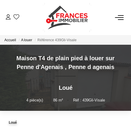
VENTES
Accueil
A louer
Référence 439Gli-Visale
LOCATIONS
Maison T4 de plain pied à louer sur
GESTION LOCATIVE
Penne d'Agenais
,
Penne d agenais
ESTIMATION
Loué
NOTRE AGENCE
4
pièce(s)
•
86
m²
•
Réf : 439Gli-Visale
CONTACT
Loué