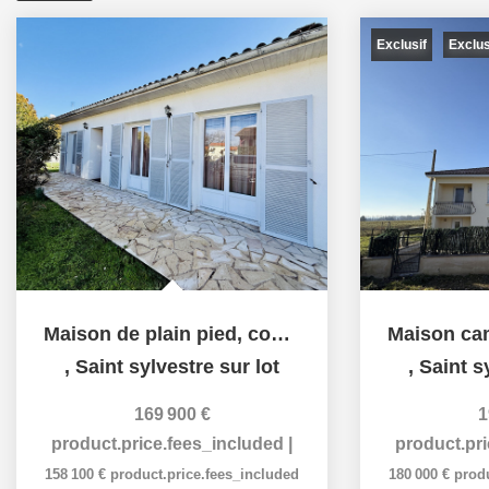
Exclusif
Exclu
Maison de plain pied, commodités accessibles à pied
,
Saint sylvestre sur lot
,
Saint s
169 900 €
1
product.price.fees_included
|
product.pr
158 100 €
product.price.fees_included
180 000 €
prod