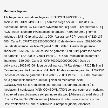
Mentions légales
Affichage des informations légales : FRANCES IMMOBILIER | Raison
sociale : INTUITIV IMMOBILIER | Adresse siège social : 1, rue des Lilas -
Avenue de Fumel - 47140 Saint Sylvestre sur Lot | Siret : 91265095900014 |
RCS : Agen | Numero TVA Intracommunautaire : 43912650959 | Forme
juridique : SAS | Capital social : 1 500 | Assurance RCP : contrat N° 120 137
405 |
Carte T : CPI47032022000000002 | Date de délivrance : 2022-05-06 |
Lieu de délivrance : 49 Rte d'Agen 47310 Estillac | Caisse de garantie
financière : GALIAN. | N° de caisse de garantie : 170993M | Adresse caisse
de garantie : TSA 20035- 75801 Paris CEDEX 08 | Montant de la garantie
financière : 120 000 | Carte G : CPI47032022000000002 | Date de
délivrance : 2022-05-06 | Lieu de délivrance : 49 Rte d'Agen 47310 Estillac |
Caisse de garantie financière : GALIAN | N° de caisse de garantie : 170993M
| Adresse caisse de garantie : TSA 20035- 75801 Paris CEDEX 08 | Montant
de la garantie financière : 280 000 | Nom du médiateur : ANM
CONSOMMATION le Consommateur pourra recourir gratuitement à la
médiation. Il contactera l'ANM CONSOMMATION soit par courrier en écrivant
à notre adresse ci-dessous soit par notre site web | Adresse du médiateur : 2
Rue de Colmar 94300 Vincennes | Adresse du site :
www.anmconso.com
|
Date d'obtention du label : 06/10/2023
Entreprise juridiquement et