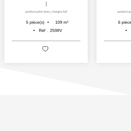
|
product.price.fees_charges.full
product.pr
109
m²
5
pièce(s)
6
pièce
Réf :
2598V