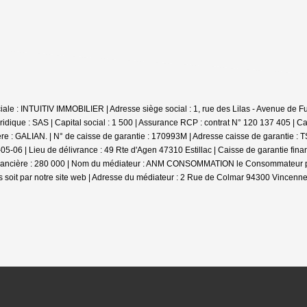
e : INTUITIV IMMOBILIER | Adresse siège social : 1, rue des Lilas - Avenue de Fum
ique : SAS | Capital social : 1 500 | Assurance RCP : contrat N° 120 137 405 |
Ca
ière : GALIAN. | N° de caisse de garantie : 170993M | Adresse caisse de garantie :
-06 | Lieu de délivrance : 49 Rte d'Agen 47310 Estillac | Caisse de garantie fina
inancière : 280 000 | Nom du médiateur : ANM CONSOMMATION le Consommateur pourr
soit par notre site web | Adresse du médiateur : 2 Rue de Colmar 94300 Vincennes