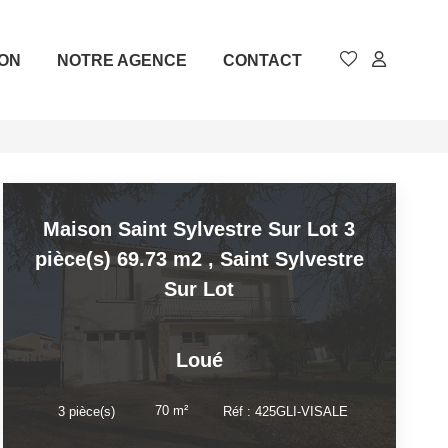
ION
NOTRE AGENCE
CONTACT
Maison Saint Sylvestre Sur Lot 3
pièce(s) 69.73 m2
,
Saint Sylvestre
Sur Lot
Loué
70
m²
3
pièce(s)
Réf :
425GLI-VISALE