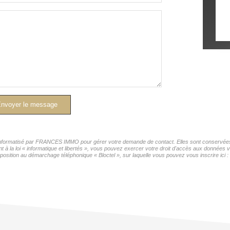
nvoyer le message
r informatisé par FRANCES IMMO pour gérer votre demande de contact. Elles sont conservées p
nt à la loi « informatique et libertés », vous pouvez exercer votre droit d'accès aux donnée
position au démarchage téléphonique « Bloctel », sur laquelle vous pouvez vous inscrire ici :