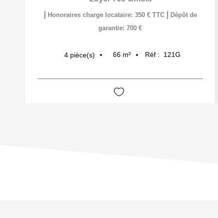
|
|
Honoraires charge locataire: 350 € TTC
Dépôt de
garantie: 700 €
66
m²
Réf :
121G
4
pièce(s)