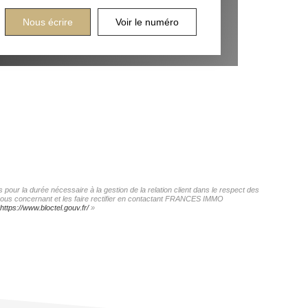
Nous écrire
Voir le numéro
our la durée nécessaire à la gestion de la relation client dans le respect des
s vous concernant et les faire rectifier en contactant FRANCES IMMO
https://www.bloctel.gouv.fr/
»