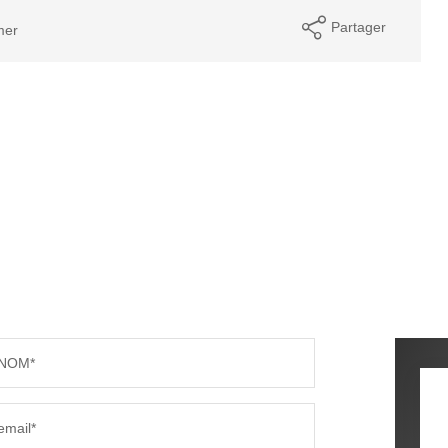
Partager
mer
NOM*
email*