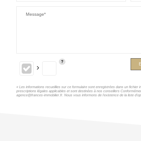
Message*
E
« Les informations recueillies sur ce formulaire sont enregistrées dans un fichie
prescriptions légales applicables et sont destinées à nos conseillers Conforméme
agence@frances-immobilier.fr. Nous vous informons de l'existence de la liste d'op