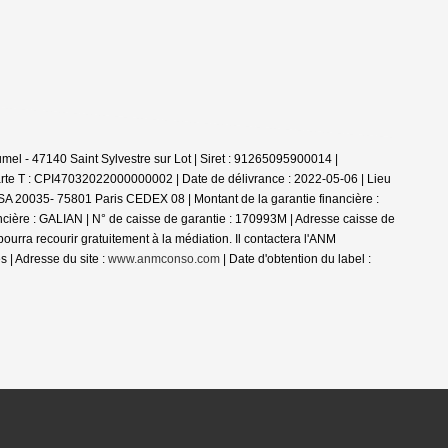
el - 47140 Saint Sylvestre sur Lot | Siret : 91265095900014 |
rte T : CPI47032022000000002 | Date de délivrance : 2022-05-06 | Lieu
 TSA 20035- 75801 Paris CEDEX 08 | Montant de la garantie financière :
ncière : GALIAN | N° de caisse de garantie : 170993M | Adresse caisse de
a recourir gratuitement à la médiation. Il contactera l'ANM
 | Adresse du site :
www.anmconso.com
| Date d'obtention du label :