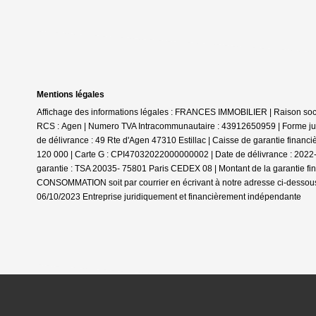
Mentions légales
Affichage des informations légales : FRANCES IMMOBILIER | Raison social
RCS : Agen | Numero TVA Intracommunautaire : 43912650959 | Forme jurid
de délivrance : 49 Rte d'Agen 47310 Estillac | Caisse de garantie financ
120 000 | Carte G : CPI47032022000000002 | Date de délivrance : 2022-05
garantie : TSA 20035- 75801 Paris CEDEX 08 | Montant de la garantie f
CONSOMMATION soit par courrier en écrivant à notre adresse ci-dessous 
06/10/2023
Entreprise juridiquement et financièrement indépendante