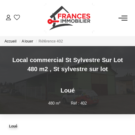
VENTES
Accueil
A louer
Référence 402
LOCATIONS
Local commercial St Sylvestre Sur Lot
GESTION LOCATIVE
480 m2
,
St sylvestre sur lot
ESTIMATION
Loué
NOTRE AGENCE
480
m²
•
Réf : 402
CONTACT
Loué