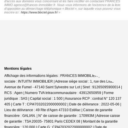
d'accès aux données vous concernant et les faire rectifier en contactant FRANCES
IMMO agence@frances-immobilier.fr. Nous vous informons de l'existence de la liste
d'opposition au démarchage téléphonique « Bloctel », sur laquelle vous pouvez vous
inscrire ici :
https://www.bloctel.gouv.fr/
»
Mentions légales
Affichage des informations légales : FRANCES IMMOBILIER | Raison
sociale : INTUITIV IMMOBILIER | Adresse siège social : 1, rue des Lilas -
Avenue de Fumel - 47140 Saint Sylvestre sur Lot | Siret : 91265095900014 |
RCS : Agen | Numero TVA Intracommunautaire : 43912650959 | Forme
juridique : SAS | Capital social : 1 500 | Assurance RCP : contrat N° 120 137
405 |
Carte T : CPI47032022000000002 | Date de délivrance : 2022-05-06 |
Lieu de délivrance : 49 Rte d'Agen 47310 Estillac | Caisse de garantie
financière : GALIAN. | N° de caisse de garantie : 170993M | Adresse caisse
de garantie : TSA 20035- 75801 Paris CEDEX 08 | Montant de la garantie
financière : 120 000 | Carte G : CPI47032022000000002 | Date de