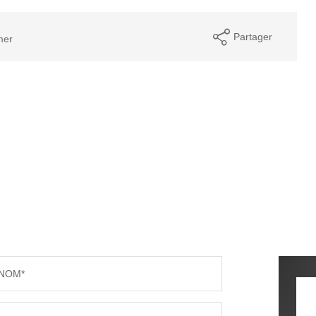
Partager
mer
NOM*