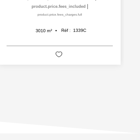
|
product.price.fees_included
product.price.fees_charges.full
Réf :
1339C
3010
m²