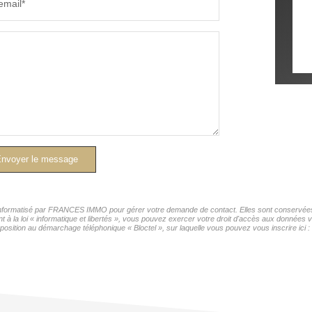
email*
nvoyer le message
r informatisé par FRANCES IMMO pour gérer votre demande de contact. Elles sont conservées p
nt à la loi « informatique et libertés », vous pouvez exercer votre droit d'accès aux donnée
position au démarchage téléphonique « Bloctel », sur laquelle vous pouvez vous inscrire ici :