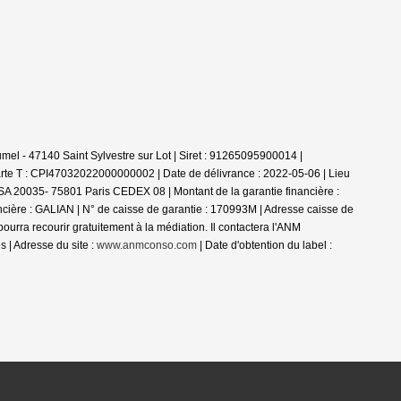
el - 47140 Saint Sylvestre sur Lot | Siret : 91265095900014 |
rte T : CPI47032022000000002 | Date de délivrance : 2022-05-06 | Lieu
 TSA 20035- 75801 Paris CEDEX 08 | Montant de la garantie financière :
ncière : GALIAN | N° de caisse de garantie : 170993M | Adresse caisse de
a recourir gratuitement à la médiation. Il contactera l'ANM
 | Adresse du site :
www.anmconso.com
| Date d'obtention du label :