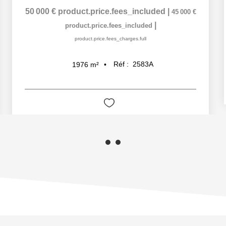
50 000 €
product.price.fees_included
|
45 000 €
|
product.price.fees_included
product.price.fees_charges.full
Réf :
2583A
1976
m²