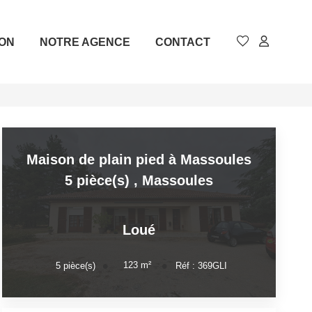
ION
NOTRE AGENCE
CONTACT
Maison de plain pied à Massoules
5 pièce(s)
,
Massoules
Loué
123
m²
5
pièce(s)
Réf :
369GLI