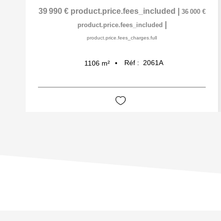
39 990 €
product.price.fees_included
|
36 000 €
|
product.price.fees_included
product.price.fees_charges.full
Réf :
2061A
1106
m²