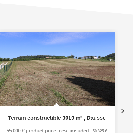
Ex
Terrain constructible 3010 m²
,
Dausse
55 000 €
product.price.fees_included
|
50 325 €