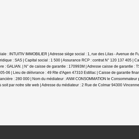
e : INTUITIV IMMOBILIER | Adresse siège social : 1, rue des Lilas - Avenue de Fum
ique : SAS | Capital social : 1 500 | Assurance RCP : contrat N° 120 137 405 |
Ca
ière : GALIAN. | N° de caisse de garantie : 170993M | Adresse caisse de garantie :
-06 | Lieu de délivrance : 49 Rte d'Agen 47310 Estillac | Caisse de garantie fina
inancière : 280 000 | Nom du médiateur : ANM CONSOMMATION le Consommateur pourr
soit par notre site web | Adresse du médiateur : 2 Rue de Colmar 94300 Vincennes