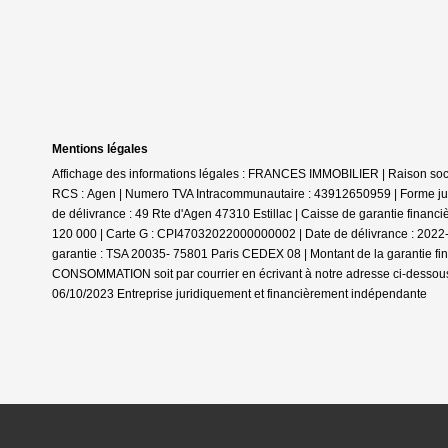
Mentions légales
Affichage des informations légales : FRANCES IMMOBILIER | Raison social
RCS : Agen | Numero TVA Intracommunautaire : 43912650959 | Forme jurid
de délivrance : 49 Rte d'Agen 47310 Estillac | Caisse de garantie financ
120 000 | Carte G : CPI47032022000000002 | Date de délivrance : 2022-05
garantie : TSA 20035- 75801 Paris CEDEX 08 | Montant de la garantie f
CONSOMMATION soit par courrier en écrivant à notre adresse ci-dessous 
06/10/2023
Entreprise juridiquement et financièrement indépendante