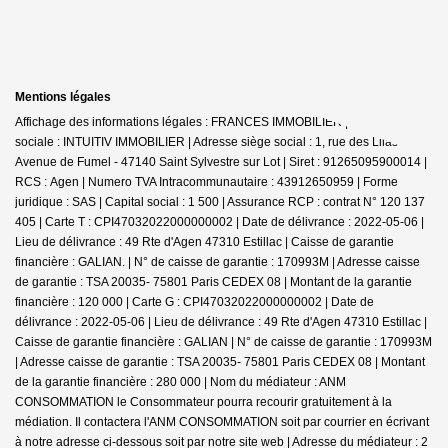
Mentions légales
Affichage des informations légales : FRANCES IMMOBILIER | Raison
sociale : INTUITIV IMMOBILIER | Adresse siège social : 1, rue des Lilas -
Avenue de Fumel - 47140 Saint Sylvestre sur Lot | Siret : 91265095900014 |
RCS : Agen | Numero TVA Intracommunautaire : 43912650959 | Forme
juridique : SAS | Capital social : 1 500 | Assurance RCP : contrat N° 120 137
405 |
Carte T : CPI47032022000000002 | Date de délivrance : 2022-05-06 |
Lieu de délivrance : 49 Rte d'Agen 47310 Estillac | Caisse de garantie
financière : GALIAN. | N° de caisse de garantie : 170993M | Adresse caisse
de garantie : TSA 20035- 75801 Paris CEDEX 08 | Montant de la garantie
financière : 120 000 | Carte G : CPI47032022000000002 | Date de
délivrance : 2022-05-06 | Lieu de délivrance : 49 Rte d'Agen 47310 Estillac |
Caisse de garantie financière : GALIAN | N° de caisse de garantie : 170993M
| Adresse caisse de garantie : TSA 20035- 75801 Paris CEDEX 08 | Montant
de la garantie financière : 280 000 | Nom du médiateur : ANM
CONSOMMATION le Consommateur pourra recourir gratuitement à la
médiation. Il contactera l'ANM CONSOMMATION soit par courrier en écrivant
à notre adresse ci-dessous soit par notre site web | Adresse du médiateur : 2