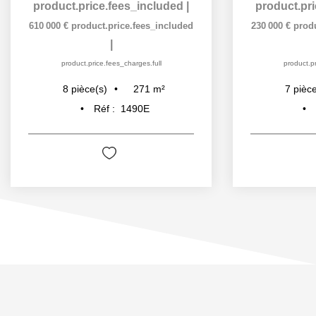
product.price.fees_included
|
product.pr
610 000 €
product.price.fees_included
230 000 €
prod
|
product.price.fees_charges.full
product.pr
271
m²
8
pièce(s)
7
pièce
Réf :
1490E