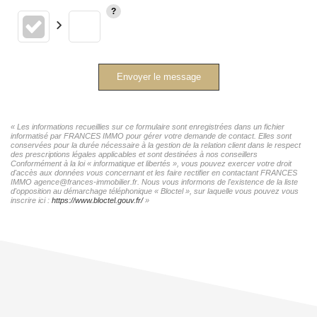
Envoyer le message
« Les informations recueillies sur ce formulaire sont enregistrées dans un fichier
informatisé par FRANCES IMMO pour gérer votre demande de contact. Elles sont
conservées pour la durée nécessaire à la gestion de la relation client dans le respect
des prescriptions légales applicables et sont destinées à nos conseillers
Conformément à la loi « informatique et libertés », vous pouvez exercer votre droit
d'accès aux données vous concernant et les faire rectifier en contactant FRANCES
IMMO agence@frances-immobilier.fr. Nous vous informons de l'existence de la liste
d'opposition au démarchage téléphonique « Bloctel », sur laquelle vous pouvez vous
inscrire ici :
https://www.bloctel.gouv.fr/
»