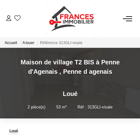
VENTES
Accueil
A louer
Référence 313GLI-visale
LOCATIONS
Maison de village T2 BIS à Penne
GESTION LOCATIVE
d'Agenais
,
Penne d agenais
ESTIMATION
Loué
NOTRE AGENCE
2
pièce(s)
•
53
m²
•
Réf : 313GLI-visale
CONTACT
Loué