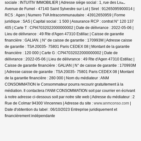
sociale : INTUITIV IMMOBILIER | Adresse siège social : 1, rue des Lilas -
Avenue de Fumel - 47140 Saint Sylvestre sur Lot | Siret : 91265095900014 |
RCS : Agen | Numero TVA Intracommunautaire : 43912650959 | Forme
juridique : SAS | Capital social : 1 500 | Assurance RCP : contrat N° 120 137
405 |
Carte T : CPI47032022000000002 | Date de délivrance : 2022-05-06 |
Lieu de délivrance : 49 Rte d'Agen 47310 Estillac | Caisse de garantie
financière : GALIAN. | N° de caisse de garantie : 170993M | Adresse caisse
de garantie : TSA 20035- 75801 Paris CEDEX 08 | Montant de la garantie
financière : 120 000 | Carte G : CPI47032022000000002 | Date de
délivrance : 2022-05-06 | Lieu de délivrance : 49 Rte d'Agen 47310 Estillac |
Caisse de garantie financière : GALIAN | N° de caisse de garantie : 170993M
| Adresse caisse de garantie : TSA 20035- 75801 Paris CEDEX 08 | Montant
de la garantie financière : 280 000 | Nom du médiateur : ANM
CONSOMMATION le Consommateur pourra recourir gratuitement à la
médiation. Il contactera l'ANM CONSOMMATION soit par courrier en écrivant
à notre adresse ci-dessous soit par notre site web | Adresse du médiateur : 2
Rue de Colmar 94300 Vincennes | Adresse du site :
www.anmconso.com
|
Date d'obtention du label : 06/10/2023
Entreprise juridiquement et
financièrement indépendante