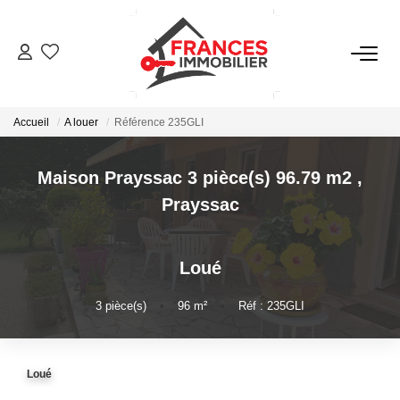
VENTES
Accueil
A louer
Référence 235GLI
LOCATIONS
Maison Prayssac 3 pièce(s) 96.79 m2
,
GESTION LOCATIVE
Prayssac
ESTIMATION
Loué
NOTRE AGENCE
3
pièce(s)
•
96
m²
•
Réf : 235GLI
CONTACT
Loué