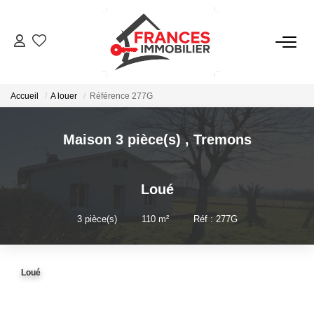
VENTES
Accueil
A louer
Référence 277G
LOCATIONS
Maison 3 pièce(s)
,
Tremons
GESTION LOCATIVE
Loué
ESTIMATION
3
pièce(s)
•
110
m²
•
Réf : 277G
NOTRE AGENCE
Loué
CONTACT