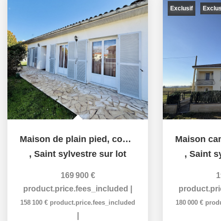
Exclusif
Exclu
Maison de plain pied, commodités accessibles à pied
,
Saint sylvestre sur lot
,
Saint s
169 900 €
1
product.price.fees_included
|
product.pr
158 100 €
product.price.fees_included
180 000 €
prod
|