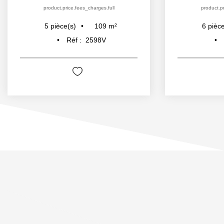
product.price.fees_charges.full
product.pr
109
m²
5
pièce(s)
6
pièce
Réf :
2598V