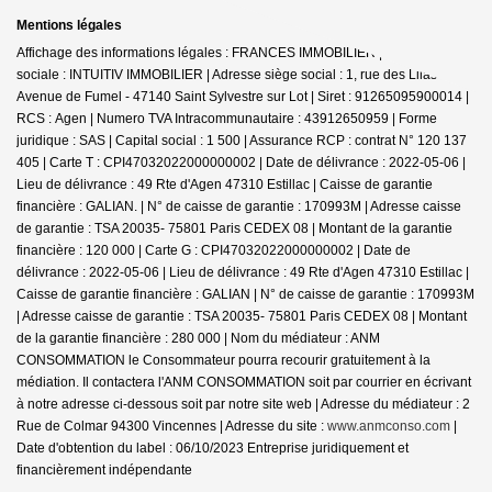
Mentions légales
Affichage des informations légales : FRANCES IMMOBILIER | Raison
sociale : INTUITIV IMMOBILIER | Adresse siège social : 1, rue des Lilas -
Avenue de Fumel - 47140 Saint Sylvestre sur Lot | Siret : 91265095900014 |
RCS : Agen | Numero TVA Intracommunautaire : 43912650959 | Forme
juridique : SAS | Capital social : 1 500 | Assurance RCP : contrat N° 120 137
405 |
Carte T : CPI47032022000000002 | Date de délivrance : 2022-05-06 |
Lieu de délivrance : 49 Rte d'Agen 47310 Estillac | Caisse de garantie
financière : GALIAN. | N° de caisse de garantie : 170993M | Adresse caisse
de garantie : TSA 20035- 75801 Paris CEDEX 08 | Montant de la garantie
financière : 120 000 | Carte G : CPI47032022000000002 | Date de
délivrance : 2022-05-06 | Lieu de délivrance : 49 Rte d'Agen 47310 Estillac |
Caisse de garantie financière : GALIAN | N° de caisse de garantie : 170993M
| Adresse caisse de garantie : TSA 20035- 75801 Paris CEDEX 08 | Montant
de la garantie financière : 280 000 | Nom du médiateur : ANM
CONSOMMATION le Consommateur pourra recourir gratuitement à la
médiation. Il contactera l'ANM CONSOMMATION soit par courrier en écrivant
à notre adresse ci-dessous soit par notre site web | Adresse du médiateur : 2
Rue de Colmar 94300 Vincennes | Adresse du site :
www.anmconso.com
|
Date d'obtention du label : 06/10/2023
Entreprise juridiquement et
financièrement indépendante