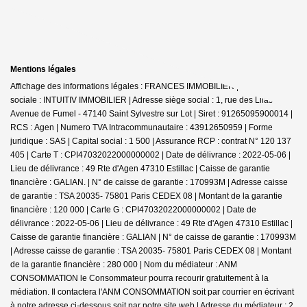
Mentions légales
Affichage des informations légales : FRANCES IMMOBILIER | Raison
sociale : INTUITIV IMMOBILIER | Adresse siège social : 1, rue des Lilas -
Avenue de Fumel - 47140 Saint Sylvestre sur Lot | Siret : 91265095900014 |
RCS : Agen | Numero TVA Intracommunautaire : 43912650959 | Forme
juridique : SAS | Capital social : 1 500 | Assurance RCP : contrat N° 120 137
405 |
Carte T : CPI47032022000000002 | Date de délivrance : 2022-05-06 |
Lieu de délivrance : 49 Rte d'Agen 47310 Estillac | Caisse de garantie
financière : GALIAN. | N° de caisse de garantie : 170993M | Adresse caisse
de garantie : TSA 20035- 75801 Paris CEDEX 08 | Montant de la garantie
financière : 120 000 | Carte G : CPI47032022000000002 | Date de
délivrance : 2022-05-06 | Lieu de délivrance : 49 Rte d'Agen 47310 Estillac |
Caisse de garantie financière : GALIAN | N° de caisse de garantie : 170993M
| Adresse caisse de garantie : TSA 20035- 75801 Paris CEDEX 08 | Montant
de la garantie financière : 280 000 | Nom du médiateur : ANM
CONSOMMATION le Consommateur pourra recourir gratuitement à la
médiation. Il contactera l'ANM CONSOMMATION soit par courrier en écrivant
à notre adresse ci-dessous soit par notre site web | Adresse du médiateur : 2