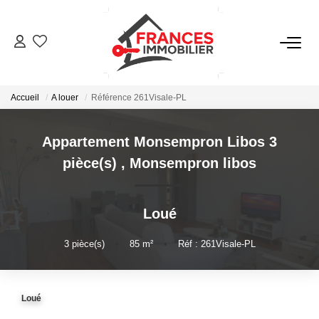
VENTES
Accueil
A louer
Référence 261Visale-PL
LOCATIONS
Appartement Monsempron Libos 3
GESTION LOCATIVE
pièce(s)
,
Monsempron libos
ESTIMATION
Loué
NOTRE AGENCE
3
pièce(s)
•
85
m²
•
Réf : 261Visale-PL
CONTACT
Loué