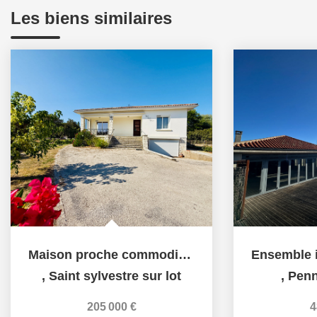
Les biens similaires
Maison proche commodités à pied
,
Saint sylvestre sur lot
,
Penn
205 000 €
4