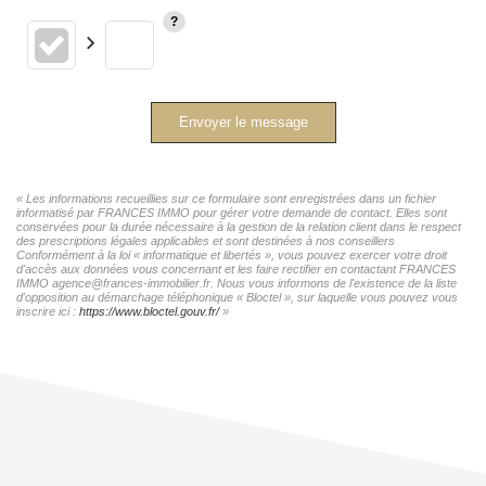
Envoyer le message
« Les informations recueillies sur ce formulaire sont enregistrées dans un fichier
informatisé par FRANCES IMMO pour gérer votre demande de contact. Elles sont
conservées pour la durée nécessaire à la gestion de la relation client dans le respect
des prescriptions légales applicables et sont destinées à nos conseillers
Conformément à la loi « informatique et libertés », vous pouvez exercer votre droit
d'accès aux données vous concernant et les faire rectifier en contactant FRANCES
IMMO agence@frances-immobilier.fr. Nous vous informons de l'existence de la liste
d'opposition au démarchage téléphonique « Bloctel », sur laquelle vous pouvez vous
inscrire ici :
https://www.bloctel.gouv.fr/
»