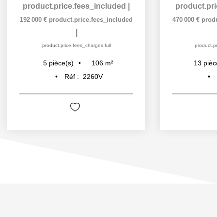
product.price.fees_included
|
product.pr
192 000 €
product.price.fees_included
470 000 €
prod
|
product.price.fees_charges.full
product.pr
106
m²
5
pièce(s)
13
pièc
Réf :
2260V