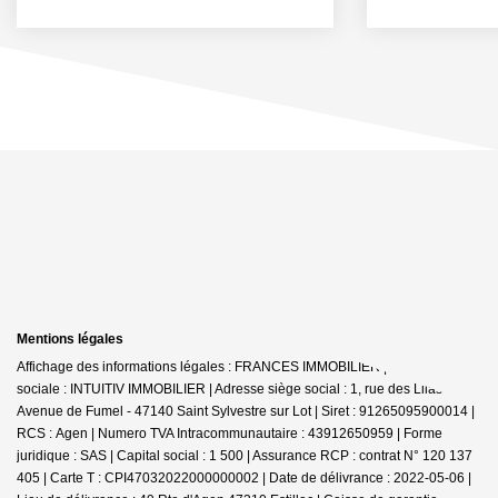
Mentions légales
Affichage des informations légales : FRANCES IMMOBILIER | Raison
sociale : INTUITIV IMMOBILIER | Adresse siège social : 1, rue des Lilas -
Avenue de Fumel - 47140 Saint Sylvestre sur Lot | Siret : 91265095900014 |
RCS : Agen | Numero TVA Intracommunautaire : 43912650959 | Forme
juridique : SAS | Capital social : 1 500 | Assurance RCP : contrat N° 120 137
405 |
Carte T : CPI47032022000000002 | Date de délivrance : 2022-05-06 |