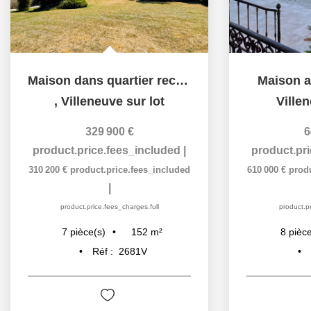
Maison dans quartier recherché avec beaux volumes et piscine
Maison a
,
Villeneuve sur lot
Villen
329 900 €
6
product.price.fees_included
|
product.pr
310 200 €
product.price.fees_included
610 000 €
prod
|
product.price.fees_charges.full
product.pr
152
m²
7
pièce(s)
8
pièce
Réf :
2681V