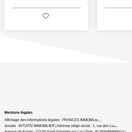
Mentions légales
Affichage des informations légales : FRANCES IMMOBILIER | Raison
sociale : INTUITIV IMMOBILIER | Adresse siège social : 1, rue des Lilas -
Avenue de Fumel - 47140 Saint Sylvestre sur Lot | Siret : 91265095900014 |