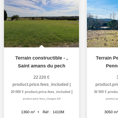
Terrain constructible -
,
Terrain P
Saint amans du pech
Penn
22 220 €
product.price.fees_included
|
product.pr
|
20 000 €
product.price.fees_included
36 500 €
produc
product.price.fees_charges.full
product.pr
Réf :
1410M
1360
m²
3050
m