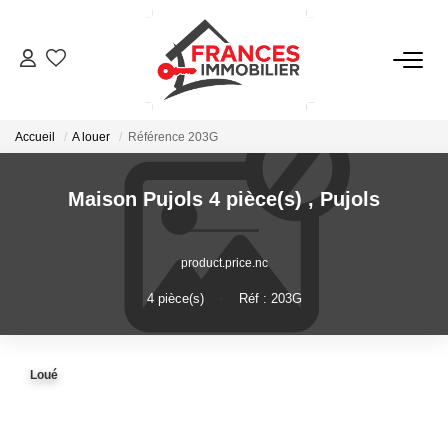
VENTES
Accueil
A louer
Référence 203G
LOCATIONS
Maison Pujols 4 pièce(s)
,
Pujols
GESTION LOCATIVE
product.price.nc
ESTIMATION
4
pièce(s)
•
Réf : 203G
NOTRE AGENCE
Loué
CONTACT