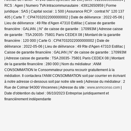
RCS : Agen | Numero TVA Intracommunautaire : 43912650959 | Forme
juridique : SAS | Capital social : 1 500 | Assurance RCP : contrat N° 120 137
405 |
Carte T : CPI47032022000000002 | Date de délivrance : 2022-05-06 |
Lieu de délivrance : 49 Rte d'Agen 47310 Estillac | Caisse de garantie
financière : GALIAN. | N° de caisse de garantie : 170993M | Adresse caisse
de garantie : TSA 20035- 75801 Paris CEDEX 08 | Montant de la garantie
financière : 120 000 | Carte G : CPI47032022000000002 | Date de
délivrance : 2022-05-06 | Lieu de délivrance : 49 Rte d'Agen 47310 Estillac |
Caisse de garantie financière : GALIAN | N° de caisse de garantie : 170993M
| Adresse caisse de garantie : TSA 20035- 75801 Paris CEDEX 08 | Montant
de la garantie financière : 280 000 | Nom du médiateur : ANM
CONSOMMATION le Consommateur pourra recourir gratuitement à la
médiation. Il contactera l'ANM CONSOMMATION soit par courrier en écrivant
à notre adresse ci-dessous soit par notre site web | Adresse du médiateur : 2
Rue de Colmar 94300 Vincennes | Adresse du site :
www.anmconso.com
|
Date d'obtention du label : 06/10/2023
Entreprise juridiquement et
financièrement indépendante