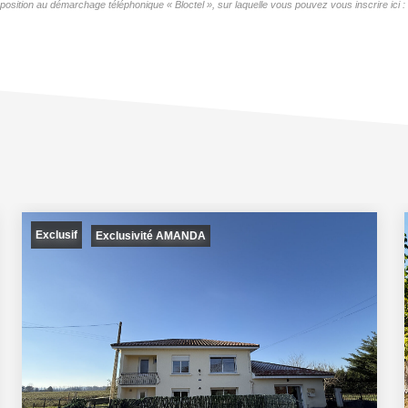
position au démarchage téléphonique « Bloctel », sur laquelle vous pouvez vous inscrire ici :
Exclusif
Exclusivité AMANDA