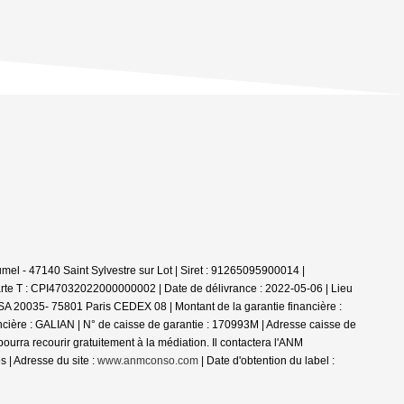
el - 47140 Saint Sylvestre sur Lot | Siret : 91265095900014 |
rte T : CPI47032022000000002 | Date de délivrance : 2022-05-06 | Lieu
 TSA 20035- 75801 Paris CEDEX 08 | Montant de la garantie financière :
ncière : GALIAN | N° de caisse de garantie : 170993M | Adresse caisse de
a recourir gratuitement à la médiation. Il contactera l'ANM
 | Adresse du site :
www.anmconso.com
| Date d'obtention du label :