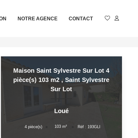
ION
NOTRE AGENCE
CONTACT
Maison Saint Sylvestre Sur Lot 4
pièce(s) 103 m2
,
Saint Sylvestre
Sur Lot
Loué
103
m²
4
pièce(s)
Réf :
193GLI