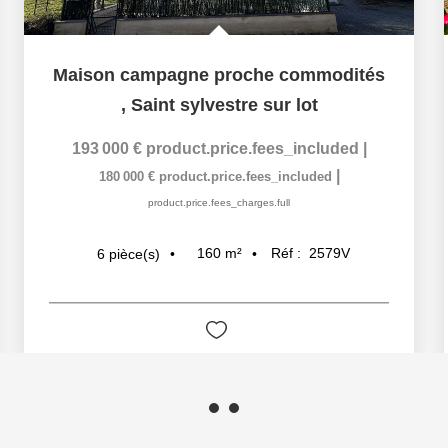
Maison campagne proche commodités
,
Saint sylvestre sur lot
193 000 €
product.price.fees_included
|
|
180 000 €
product.price.fees_included
product.price.fees_charges.full
160
m²
Réf :
2579V
6
pièce(s)