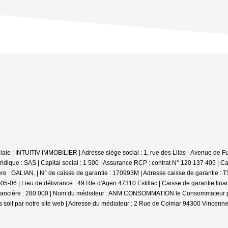
e : INTUITIV IMMOBILIER | Adresse siège social : 1, rue des Lilas - Avenue de Fum
ique : SAS | Capital social : 1 500 | Assurance RCP : contrat N° 120 137 405 |
Ca
ière : GALIAN. | N° de caisse de garantie : 170993M | Adresse caisse de garantie :
-06 | Lieu de délivrance : 49 Rte d'Agen 47310 Estillac | Caisse de garantie fina
inancière : 280 000 | Nom du médiateur : ANM CONSOMMATION le Consommateur pourr
soit par notre site web | Adresse du médiateur : 2 Rue de Colmar 94300 Vincennes