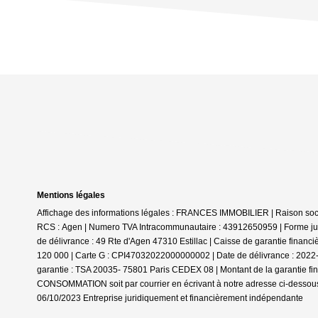
Mentions légales
Affichage des informations légales : FRANCES IMMOBILIER | Raison social
RCS : Agen | Numero TVA Intracommunautaire : 43912650959 | Forme jurid
de délivrance : 49 Rte d'Agen 47310 Estillac | Caisse de garantie financ
120 000 | Carte G : CPI47032022000000002 | Date de délivrance : 2022-05
garantie : TSA 20035- 75801 Paris CEDEX 08 | Montant de la garantie f
CONSOMMATION soit par courrier en écrivant à notre adresse ci-dessous 
06/10/2023
Entreprise juridiquement et financièrement indépendante