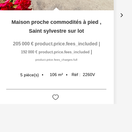
Maison proche commodités à pied
,
Saint sylvestre sur lot
205 000 €
product.price.fees_included
|
|
192 000 €
product.price.fees_included
product.price.fees_charges.full
106
m²
Réf :
2260V
5
pièce(s)