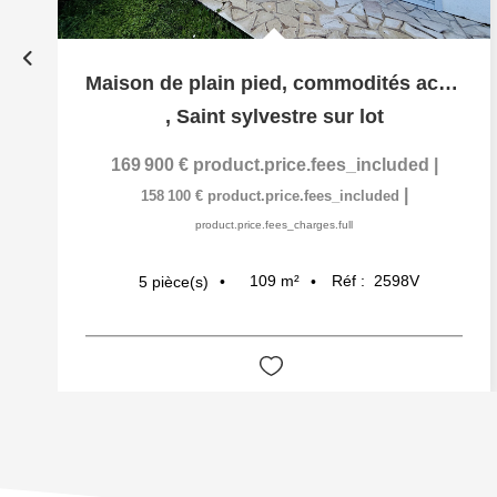
Maison de plain pied, commodités accessibles à pied
,
Saint sylvestre sur lot
169 900 €
product.price.fees_included
|
|
158 100 €
product.price.fees_included
product.price.fees_charges.full
109
m²
Réf :
2598V
5
pièce(s)