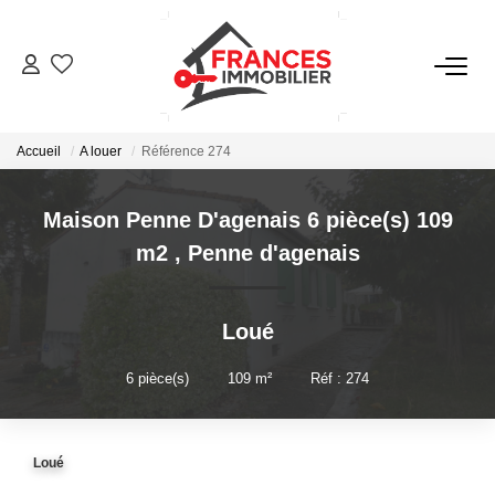
VENTES
Accueil
A louer
Référence 274
LOCATIONS
Maison Penne D'agenais 6 pièce(s) 109
GESTION LOCATIVE
m2
,
Penne d'agenais
ESTIMATION
Loué
NOTRE AGENCE
6
pièce(s)
•
109
m²
•
Réf : 274
CONTACT
Loué