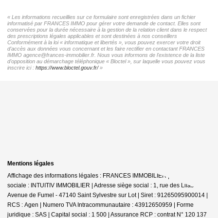
« Les informations recueillies sur ce formulaire sont enregistrées dans un fichier
informatisé par FRANCES IMMO pour gérer votre demande de contact. Elles sont
conservées pour la durée nécessaire à la gestion de la relation client dans le respect
des prescriptions légales applicables et sont destinées à nos conseillers
Conformément à la loi « informatique et libertés », vous pouvez exercer votre droit
d'accès aux données vous concernant et les faire rectifier en contactant FRANCES
IMMO agence@frances-immobilier.fr. Nous vous informons de l'existence de la liste
d'opposition au démarchage téléphonique « Bloctel », sur laquelle vous pouvez vous
inscrire ici :
https://www.bloctel.gouv.fr/
»
Mentions légales
Affichage des informations légales : FRANCES IMMOBILIER | Raison
sociale : INTUITIV IMMOBILIER | Adresse siège social : 1, rue des Lilas -
Avenue de Fumel - 47140 Saint Sylvestre sur Lot | Siret : 91265095900014 |
RCS : Agen | Numero TVA Intracommunautaire : 43912650959 | Forme
juridique : SAS | Capital social : 1 500 | Assurance RCP : contrat N° 120 137