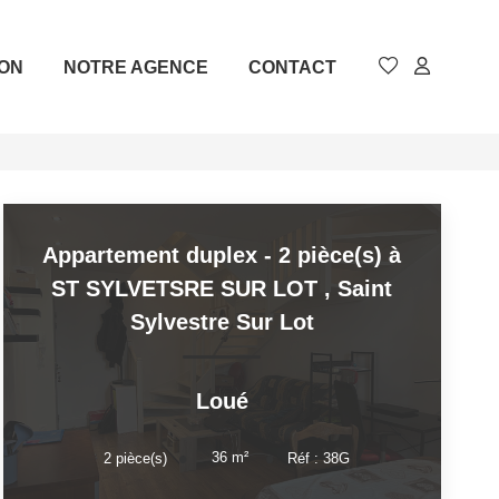
ION
NOTRE AGENCE
CONTACT
Appartement duplex - 2 pièce(s) à
ST SYLVETSRE SUR LOT
,
Saint
Sylvestre Sur Lot
Loué
36
m²
2
pièce(s)
Réf :
38G