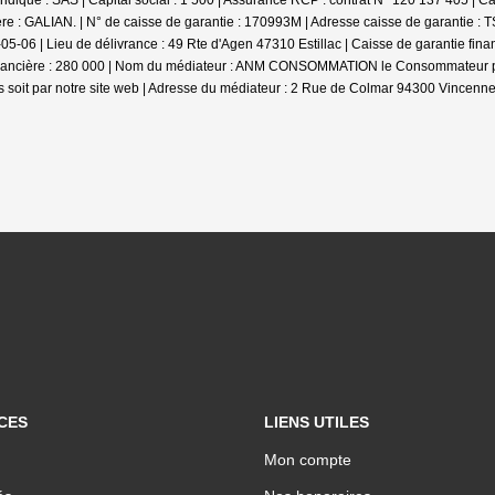
ique : SAS | Capital social : 1 500 | Assurance RCP : contrat N° 120 137 405 |
Ca
ière : GALIAN. | N° de caisse de garantie : 170993M | Adresse caisse de garantie :
-06 | Lieu de délivrance : 49 Rte d'Agen 47310 Estillac | Caisse de garantie fina
inancière : 280 000 | Nom du médiateur : ANM CONSOMMATION le Consommateur pourr
soit par notre site web | Adresse du médiateur : 2 Rue de Colmar 94300 Vincennes
CES
LIENS UTILES
Mon compte