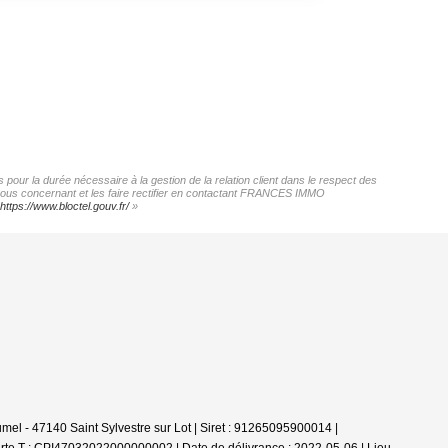
our la durée nécessaire à la gestion de la relation client dans le respect des
s vous concernant et les faire rectifier en contactant FRANCES IMMO
https://www.bloctel.gouv.fr/
»
el - 47140 Saint Sylvestre sur Lot | Siret : 91265095900014 |