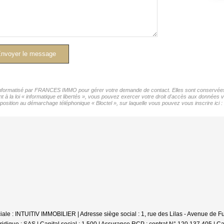
nvoyer le message
r informatisé par FRANCES IMMO pour gérer votre demande de contact. Elles sont conservées p
nt à la loi « informatique et libertés », vous pouvez exercer votre droit d'accès aux donnée
position au démarchage téléphonique « Bloctel », sur laquelle vous pouvez vous inscrire ici :
e : INTUITIV IMMOBILIER | Adresse siège social : 1, rue des Lilas - Avenue de Fum