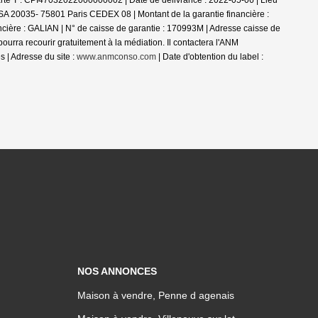
rte T : CPI47032022000000002 | Date de délivrance : 2022-05-06 | Lieu
 TSA 20035- 75801 Paris CEDEX 08 | Montant de la garantie financière :
ncière : GALIAN | N° de caisse de garantie : 170993M | Adresse caisse de
a recourir gratuitement à la médiation. Il contactera l'ANM
 | Adresse du site :
www.anmconso.com
| Date d'obtention du label :
NOS ANNONCES
Maison à vendre, Penne d agenais