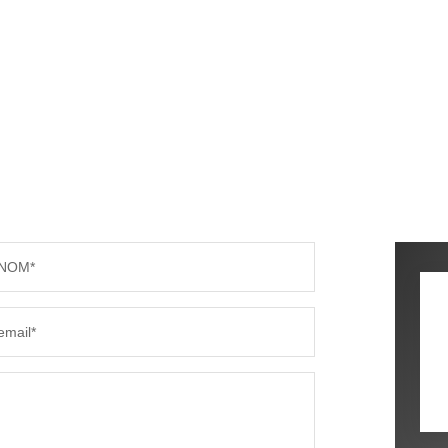
NOM*
email*