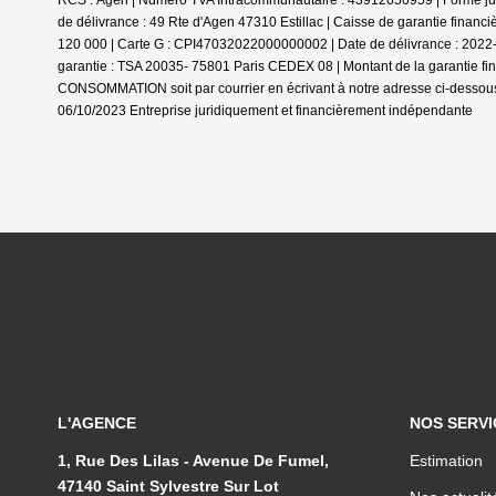
RCS : Agen | Numero TVA Intracommunautaire : 43912650959 | Forme jurid
de délivrance : 49 Rte d'Agen 47310 Estillac | Caisse de garantie financ
120 000 | Carte G : CPI47032022000000002 | Date de délivrance : 2022-05
garantie : TSA 20035- 75801 Paris CEDEX 08 | Montant de la garantie f
CONSOMMATION soit par courrier en écrivant à notre adresse ci-dessous 
06/10/2023
Entreprise juridiquement et financièrement indépendante
L'AGENCE
NOS SERVI
1, Rue Des Lilas - Avenue De Fumel,
Estimation
47140 Saint Sylvestre Sur Lot