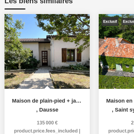
Les biens similaires
Exclusif
Exclu
Maison de plain-pied + jardin à Dausse
,
Dausse
,
Saint s
135 000 €
2
product.price.fees_included
|
product.pr