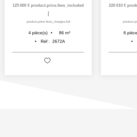
125 000 €
product.price.fees_included
220 010 €
prod
|
product.price.fees_charges.full
product.pr
86
m²
4
pièce(s)
6
pièce
Réf :
2672A