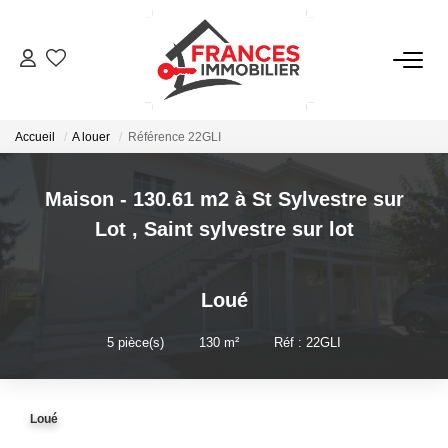
VENTES
Accueil
A louer
Référence 22GLI
LOCATIONS
Maison - 130.61 m2 à St Sylvestre sur
GESTION LOCATIVE
Lot
,
Saint sylvestre sur lot
ESTIMATION
Loué
NOTRE AGENCE
5
pièce(s)
•
130
m²
•
Réf : 22GLI
CONTACT
Loué