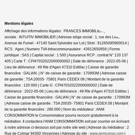
Mentions légales
Affichage des informations légales : FRANCES IMMOBILIER | Raison
sociale : INTUITIV IMMOBILIER | Adresse siège social : 1, rue des Lilas -
Avenue de Fumel - 47140 Saint Sylvestre sur Lot | Siret : 91265095900014 |
RCS : Agen | Numero TVA Intracommunautaire : 43912650959 | Forme
juridique : SAS | Capital social : 1 500 | Assurance RCP : contrat N° 120 137
405 |
Carte T : CPI47032022000000002 | Date de délivrance : 2022-05-06 |
Lieu de délivrance : 49 Rte d'Agen 47310 Estillac | Caisse de garantie
financière : GALIAN. | N° de caisse de garantie : 170993M | Adresse caisse
de garantie : TSA 20035- 75801 Paris CEDEX 08 | Montant de la garantie
financière : 120 000 | Carte G : CPI47032022000000002 | Date de
délivrance : 2022-05-06 | Lieu de délivrance : 49 Rte d'Agen 47310 Estillac |
Caisse de garantie financière : GALIAN | N° de caisse de garantie : 170993M
| Adresse caisse de garantie : TSA 20035- 75801 Paris CEDEX 08 | Montant
de la garantie financière : 280 000 | Nom du médiateur : ANM
CONSOMMATION le Consommateur pourra recourir gratuitement à la
médiation. Il contactera l'ANM CONSOMMATION soit par courrier en écrivant
à notre adresse ci-dessous soit par notre site web | Adresse du médiateur : 2
Rue de Colmar 94300 Vincennes | Adresse du site :
www.anmconso.com
|