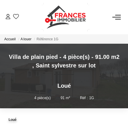
VENTES
Accueil
A louer
Référence 1G
LOCATIONS
Villa de plain pied - 4 pièce(s) - 91.00 m2
GESTION LOCATIVE
,
Saint sylvestre sur lot
ESTIMATION
Loué
NOTRE AGENCE
4
pièce(s)
•
91
m²
•
Réf : 1G
CONTACT
Loué