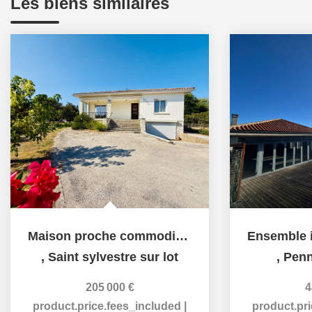
Les biens similaires
Maison proche commodités à pied
,
Saint sylvestre sur lot
,
Penn
205 000 €
4
product.price.fees_included
|
product.pr