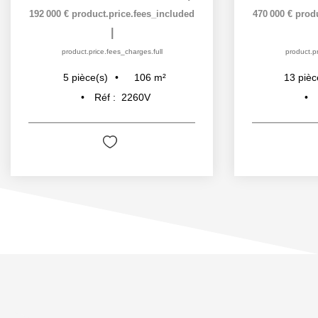
192 000 €
product.price.fees_included
470 000 €
prod
|
product.price.fees_charges.full
product.pr
106
m²
5
pièce(s)
13
pièc
Réf :
2260V