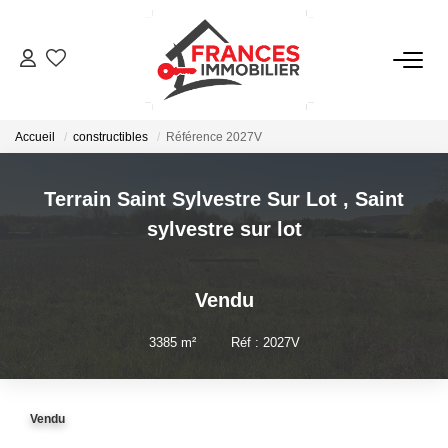
VENTES
Accueil
constructibles
Référence 2027V
LOCATIONS
Terrain Saint Sylvestre Sur Lot
,
Saint
GESTION LOCATIVE
sylvestre sur lot
ESTIMATION
Vendu
NOTRE AGENCE
3385
m²
•
Réf : 2027V
CONTACT
Vendu