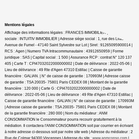
Mentions légales
Affichage des informations légales : FRANCES IMMOBILIER | Raison
sociale : INTUITIV IMMOBILIER | Adresse siège social : 1, rue des Lilas -
Avenue de Fumel - 47140 Saint Sylvestre sur Lot | Siret : 91265095900014 |
RCS : Agen | Numero TVA Intracommunautaire : 43912650959 | Forme
juridique : SAS | Capital social : 1 500 | Assurance RCP : contrat N° 120 137
405 |
Carte T : CPI47032022000000002 | Date de délivrance : 2022-05-06 |
Lieu de délivrance : 49 Rte d'Agen 47310 Estillac | Caisse de garantie
financière : GALIAN. | N° de caisse de garantie : 170993M | Adresse caisse
de garantie : TSA 20035- 75801 Paris CEDEX 08 | Montant de la garantie
financière : 120 000 | Carte G : CPI47032022000000002 | Date de
délivrance : 2022-05-06 | Lieu de délivrance : 49 Rte d'Agen 47310 Estillac |
Caisse de garantie financière : GALIAN | N° de caisse de garantie : 170993M
| Adresse caisse de garantie : TSA 20035- 75801 Paris CEDEX 08 | Montant
de la garantie financière : 280 000 | Nom du médiateur : ANM
CONSOMMATION le Consommateur pourra recourir gratuitement à la
médiation. Il contactera l'ANM CONSOMMATION soit par courrier en écrivant
à notre adresse ci-dessous soit par notre site web | Adresse du médiateur : 2
Rue de Colmar 94300 Vincennes | Adresse du site :
www.anmconso.com
|