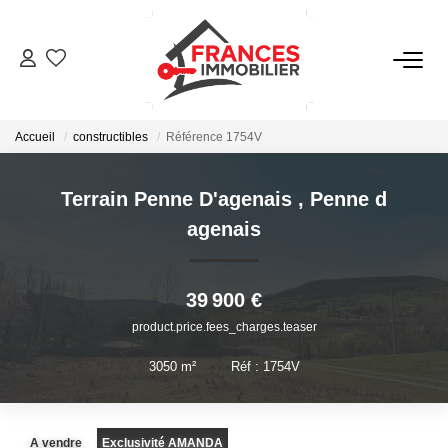
VENTES
Accueil
constructibles
Référence 1754V
LOCATIONS
Terrain Penne D'agenais
,
Penne d
GESTION LOCATIVE
agenais
ESTIMATION
39 900 €
product.price.fees_charges.teaser
NOTRE AGENCE
3050
m²
•
Réf : 1754V
CONTACT
A vendre
Exclusivité AMANDA