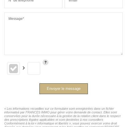
N° de téléphone*
email*
Message*
Envoyer le message
« Les informations recueillies sur ce formulaire sont enregistrées dans un fichier
informatisé par FRANCES IMMO pour gérer votre demande de contact. Elles sont
conservées pour la durée nécessaire à la gestion de la relation client dans le respect
des prescriptions légales applicables et sont destinées à nos conseillers
Conformément à la loi « informatique et libertés », vous pouvez exercer votre droit
d'accès aux données vous concernant et les faire rectifier en contactant FRANCES