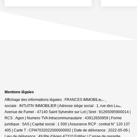
Mentions légales
Affichage des informations légales : FRANCES IMMOBILIER | Raison
sociale : INTUITIV IMMOBILIER | Adresse siège social : 1, rue des Lilas -
Avenue de Fumel - 47140 Saint Sylvestre sur Lot | Siret : 91265095900014 |
RCS : Agen | Numero TVA Intracommunautaire : 43912650959 | Forme
juridique : SAS | Capital social : 1 500 | Assurance RCP : contrat N° 120 137
405 |
Carte T : CPI47032022000000002 | Date de délivrance : 2022-05-06 |
Lieu de délivrance : 49 Rte d'Agen 47310 Estillac | Caisse de garantie