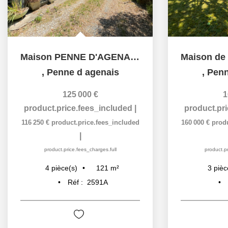
Maison PENNE D'AGENAIS 121m² + garages (terrain 11 630m²)
,
Penne d agenais
,
Penn
125 000 €
1
product.price.fees_included
|
product.pr
116 250 €
product.price.fees_included
160 000 €
prod
|
product.price.fees_charges.full
product.pr
121
m²
4
pièce(s)
3
pièc
Réf :
2591A