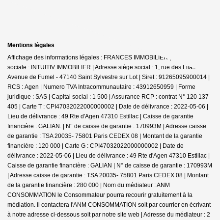
Mentions légales
Affichage des informations légales : FRANCES IMMOBILIER | Raison
sociale : INTUITIV IMMOBILIER | Adresse siège social : 1, rue des Lilas -
Avenue de Fumel - 47140 Saint Sylvestre sur Lot | Siret : 91265095900014 |
RCS : Agen | Numero TVA Intracommunautaire : 43912650959 | Forme
juridique : SAS | Capital social : 1 500 | Assurance RCP : contrat N° 120 137
405 |
Carte T : CPI47032022000000002 | Date de délivrance : 2022-05-06 |
Lieu de délivrance : 49 Rte d'Agen 47310 Estillac | Caisse de garantie
financière : GALIAN. | N° de caisse de garantie : 170993M | Adresse caisse
de garantie : TSA 20035- 75801 Paris CEDEX 08 | Montant de la garantie
financière : 120 000 | Carte G : CPI47032022000000002 | Date de
délivrance : 2022-05-06 | Lieu de délivrance : 49 Rte d'Agen 47310 Estillac |
Caisse de garantie financière : GALIAN | N° de caisse de garantie : 170993M
| Adresse caisse de garantie : TSA 20035- 75801 Paris CEDEX 08 | Montant
de la garantie financière : 280 000 | Nom du médiateur : ANM
CONSOMMATION le Consommateur pourra recourir gratuitement à la
médiation. Il contactera l'ANM CONSOMMATION soit par courrier en écrivant
à notre adresse ci-dessous soit par notre site web | Adresse du médiateur : 2