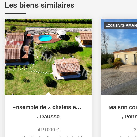
Les biens similaires
Exclusivité AMA
Ensemble de 3 chalets en bois, site de villégiature avec...
,
Dausse
,
Penn
419 000 €
2