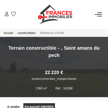
VENTES
Accueil
constructibles
Référence 1410M
LOCATIONS
Terrain constructible -
,
Saint amans du
GESTION LOCATIVE
pech
ESTIMATION
22 220 €
product.price.fees_charges.teaser
NOTRE AGENCE
1360
m²
•
Réf : 1410M
CONTACT
A vendre
Exclusivité AMANDA