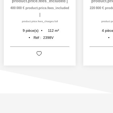
product.price.fees_included
|
product.pr
400 000 €
product.price.fees_included
220 800 €
prod
|
product.price.fees_charges.full
product.pr
112
m²
9
pièce(s)
4
pièce
Réf :
2398V