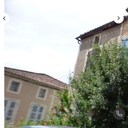
Description
Réf : 247g
Libre au 10/02/2025
Charmante maison de village MEUBLEE au coeur de PUY
L'EVEQUE comprenant en rez-de-chaussée ; une cuisine