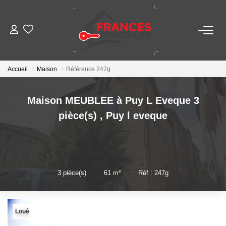
VENTES
Accueil
Maison
Référence 247g
LOCATIONS
Maison MEUBLEE à Puy L Eveque 3
GESTION LOCATIVE
pièce(s)
,
Puy l eveque
ESTIMATION
Loué
NOTRE AGENCE
3
pièce(s)
•
61
m²
•
Réf : 247g
CONTACT
Loué