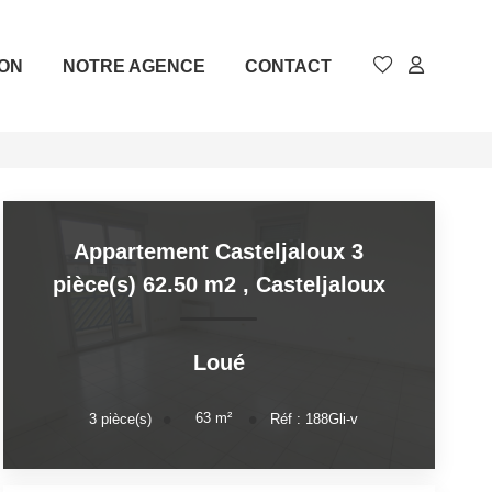
ION
NOTRE AGENCE
CONTACT
Appartement Casteljaloux 3
pièce(s) 62.50 m2
,
Casteljaloux
Loué
63
m²
3
pièce(s)
Réf :
188Gli-v