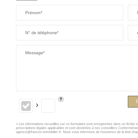
Prénom*
N° de téléphone*
Message*
E
« Les informations recueillies sur ce formulaire sont enregistrées dans un fichie
prescriptions légales applicables et sont destinées à nos conseillers Conforméme
agence@frances-immobilier.fr. Nous vous informons de l'existence de la liste d'op