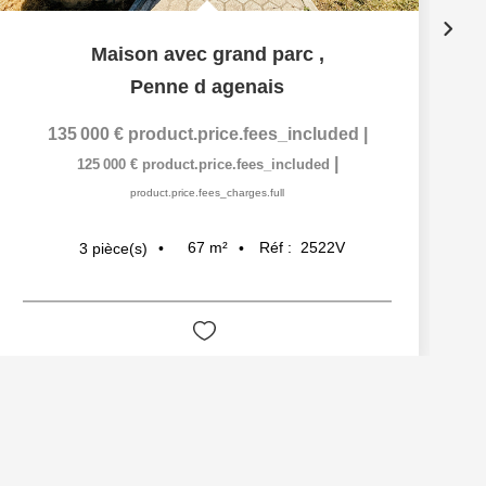
Maison avec grand parc
,
Penne d agenais
135 000 €
product.price.fees_included
|
|
125 000 €
product.price.fees_included
product.price.fees_charges.full
67
m²
Réf :
2522V
3
pièce(s)