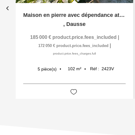
Maison en pierre avec dépendance attenante
,
Dausse
185 000 €
product.price.fees_included
|
|
172 050 €
product.price.fees_included
product.price.fees_charges.full
102
m²
Réf :
2423V
5
pièce(s)