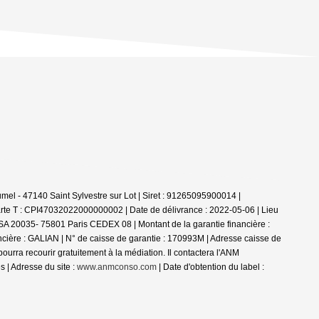
el - 47140 Saint Sylvestre sur Lot | Siret : 91265095900014 |
rte T : CPI47032022000000002 | Date de délivrance : 2022-05-06 | Lieu
 TSA 20035- 75801 Paris CEDEX 08 | Montant de la garantie financière :
ncière : GALIAN | N° de caisse de garantie : 170993M | Adresse caisse de
a recourir gratuitement à la médiation. Il contactera l'ANM
 | Adresse du site :
www.anmconso.com
| Date d'obtention du label :