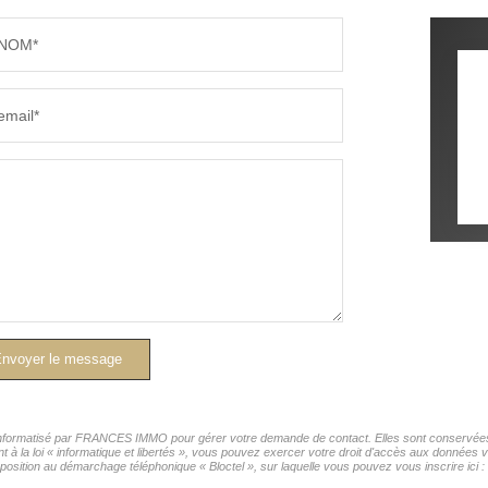
NOM*
email*
nvoyer le message
r informatisé par FRANCES IMMO pour gérer votre demande de contact. Elles sont conservées p
nt à la loi « informatique et libertés », vous pouvez exercer votre droit d'accès aux donnée
position au démarchage téléphonique « Bloctel », sur laquelle vous pouvez vous inscrire ici :