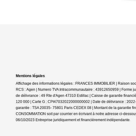
Mentions légales
Affichage des informations légales : FRANCES IMMOBILIER | Raison social
RCS : Agen | Numero TVA Intracommunautaire : 43912650959 | Forme jurid
de délivrance : 49 Rte d'Agen 47310 Estillac | Caisse de garantie financ
120 000 | Carte G : CPI47032022000000002 | Date de délivrance : 2022-05
garantie : TSA 20035- 75801 Paris CEDEX 08 | Montant de la garantie f
CONSOMMATION soit par courrier en écrivant à notre adresse ci-dessous 
06/10/2023
Entreprise juridiquement et financièrement indépendante