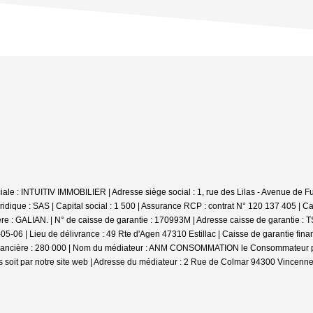
e : INTUITIV IMMOBILIER | Adresse siège social : 1, rue des Lilas - Avenue de Fum
ique : SAS | Capital social : 1 500 | Assurance RCP : contrat N° 120 137 405 |
Ca
ière : GALIAN. | N° de caisse de garantie : 170993M | Adresse caisse de garantie :
-06 | Lieu de délivrance : 49 Rte d'Agen 47310 Estillac | Caisse de garantie fina
inancière : 280 000 | Nom du médiateur : ANM CONSOMMATION le Consommateur pourr
soit par notre site web | Adresse du médiateur : 2 Rue de Colmar 94300 Vincennes