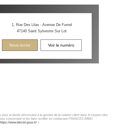
1, Rue Des Lilas - Avenue De Fumel
47140
Saint Sylvestre Sur Lot
Nous écrire
Voir le numéro
our la durée nécessaire à la gestion de la relation client dans le respect des
s vous concernant et les faire rectifier en contactant FRANCES IMMO
https://www.bloctel.gouv.fr/
»