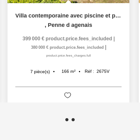
Villa contemporaine avec piscine et parc arboré
,
Penne d agenais
399 000 €
product.price.fees_included
|
|
380 000 €
product.price.fees_included
product.price.fees_charges.full
166
m²
Réf :
2675V
7
pièce(s)